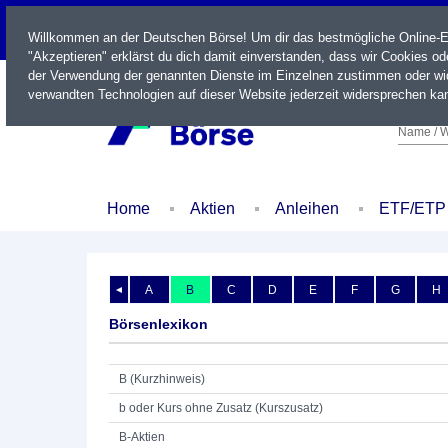
LIVE
Willkommen an der Deutschen Börse! Um dir das bestmögliche Online-Erl
"Akzeptieren" erklärst du dich damit einverstanden, dass wir Cookies o
der Verwendung der genannten Dienste im Einzelnen zustimmen oder wid
verwandten Technologien auf dieser Website jederzeit widersprechen kan
Name / W
Home
Aktien
Anleihen
ETF/ETP
A
B
C
D
E
F
G
H
◄
Börsenlexikon
B (Kurzhinweis)
b oder Kurs ohne Zusatz (Kurszusatz)
B-Aktien