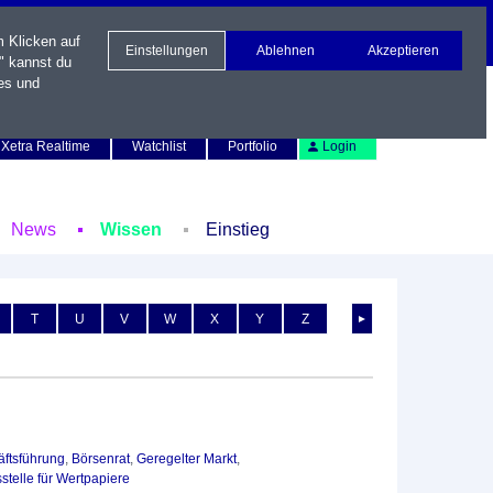
m Klicken auf
Einstellungen
Ablehnen
Akzeptieren
" kannst du
es und
Newsletter
Kontakt
English
Xetra Realtime
Watchlist
Portfolio
Login
News
Wissen
Einstieg
T
U
V
W
X
Y
Z
►
ftsführung
,
Börsenrat
,
Geregelter Markt
,
stelle für Wertpapiere