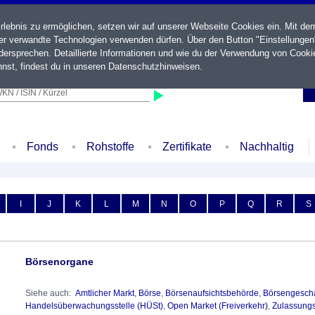
ebnis zu ermöglichen, setzen wir auf unserer Webseite Cookies ein. Mit de
der verwandte Technologien verwenden dürfen. Über den Button "Einstellungen
ersprechen. Detaillierte Informationen und wie du der Verwendung von Cooki
nst, findest du in unseren
Datenschutzhinweisen
.
KN / ISIN / Kürzel
Fonds
Rohstoffe
Zertifikate
Nachhaltig
I
J
K
L
M
N
O
P
Q
R
S
Börsenorgane
Siehe auch:
Amtlicher Markt
,
Börse
,
Börsenaufsichtsbehörde
,
Börsengeschä
Handelsüberwachungsstelle (HÜSt)
,
Open Market (Freiverkehr)
,
Zulassungs