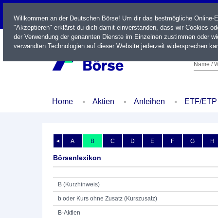
LIVE
Willkommen an der Deutschen Börse! Um dir das bestmögliche Online-Erl
"Akzeptieren" erklärst du dich damit einverstanden, dass wir Cookies o
der Verwendung der genannten Dienste im Einzelnen zustimmen oder wid
verwandten Technologien auf dieser Website jederzeit widersprechen kan
Name / W
Home
Aktien
Anleihen
ETF/ETP
A
B
C
D
E
F
G
H
◄
Börsenlexikon
B (Kurzhinweis)
b oder Kurs ohne Zusatz (Kurszusatz)
B-Aktien