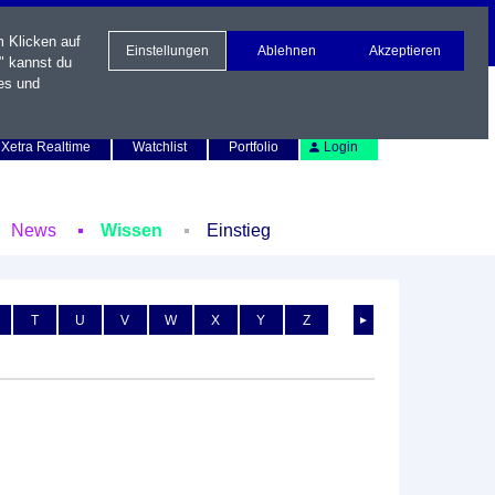
m Klicken auf
Einstellungen
Ablehnen
Akzeptieren
" kannst du
es und
Newsletter
Kontakt
English
Xetra Realtime
Watchlist
Portfolio
Login
News
Wissen
Einstieg
T
U
V
W
X
Y
Z
►