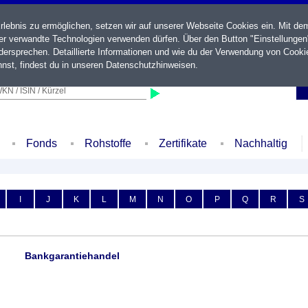
ebnis zu ermöglichen, setzen wir auf unserer Webseite Cookies ein. Mit de
der verwandte Technologien verwenden dürfen. Über den Button "Einstellungen
ersprechen. Detaillierte Informationen und wie du der Verwendung von Cooki
nst, findest du in unseren
Datenschutzhinweisen
.
KN / ISIN / Kürzel
Fonds
Rohstoffe
Zertifikate
Nachhaltig
I
J
K
L
M
N
O
P
Q
R
S
Bankgarantiehandel