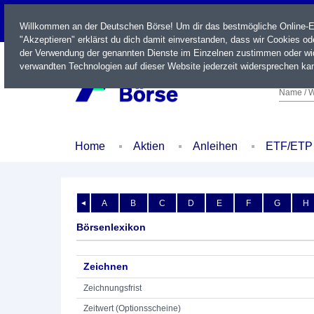
LIVE
Willkommen an der Deutschen Börse! Um dir das bestmögliche Online-Erl
"Akzeptieren" erklärst du dich damit einverstanden, dass wir Cookies o
der Verwendung der genannten Dienste im Einzelnen zustimmen oder wid
verwandten Technologien auf dieser Website jederzeit widersprechen kan
Name / W
Home
Aktien
Anleihen
ETF/ETP
A
B
C
D
E
F
G
H
◄
Börsenlexikon
Zeichnen
Zeichnungsfrist
Zeitwert (Optionsscheine)