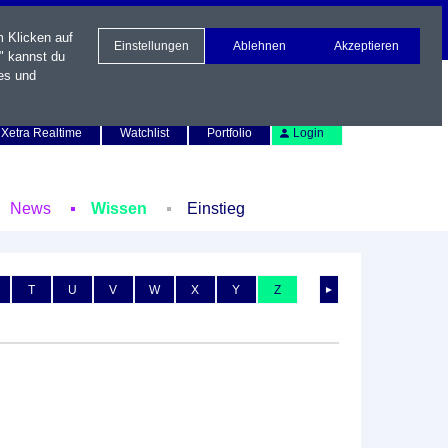
m Klicken auf
Einstellungen
Ablehnen
Akzeptieren
" kannst du
es und
Newsletter
Kontakt
English
Xetra Realtime
Watchlist
Portfolio
Login
News
Wissen
Einstieg
T
U
V
W
X
Y
Z
►