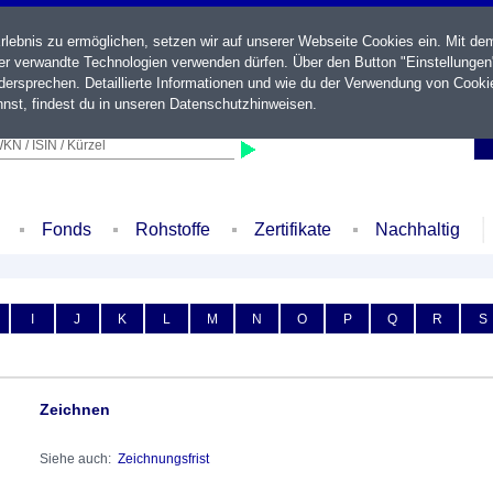
ebnis zu ermöglichen, setzen wir auf unserer Webseite Cookies ein. Mit de
der verwandte Technologien verwenden dürfen. Über den Button "Einstellungen
ersprechen. Detaillierte Informationen und wie du der Verwendung von Cooki
nst, findest du in unseren
Datenschutzhinweisen
.
KN / ISIN / Kürzel
Fonds
Rohstoffe
Zertifikate
Nachhaltig
I
J
K
L
M
N
O
P
Q
R
S
Zeichnen
Siehe auch:
Zeichnungsfrist