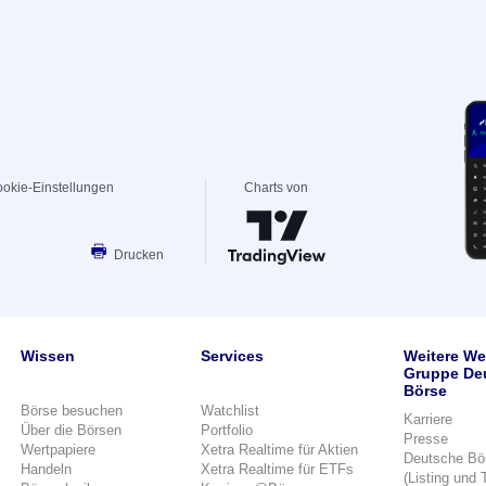
okie-Einstellungen
Charts von
Drucken
Wissen
Services
Weitere We
Gruppe De
Börse
Börse besuchen
Watchlist
Karriere
Über die Börsen
Portfolio
Presse
Wertpapiere
Xetra Realtime für Aktien
Deutsche Bö
Handeln
Xetra Realtime für ETFs
(Listing und 