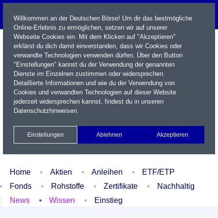
Willkommen an der Deutschen Börse! Um dir das bestmögliche
Online-Erlebnis zu ermöglichen, setzen wir auf unserer
Webseite Cookies ein. Mit dem Klicken auf "Akzeptieren"
erklärst du dich damit einverstanden, dass wir Cookies oder
verwandte Technologien verwenden dürfen. Über den Button
"Einstellungen" kannst du der Verwendung der genannten
Dienste im Einzelnen zustimmen oder widersprechen.
Detaillierte Informationen und wie du der Verwendung von
Cookies und verwandten Technologien auf dieser Website
Name / WKN / ISIN / Kürzel
jederzeit widersprechen kannst, findest du in unseren
Datenschutzhinweisen
.
Newsletter
Kontakt
English
Einstellungen
Ablehnen
Akzeptieren
Xetra Realtime
Watchlist
Portfolio
Login
Home
Aktien
Anleihen
ETF/ETP
Fonds
Rohstoffe
Zertifikate
Nachhaltig
News
Wissen
Einstieg