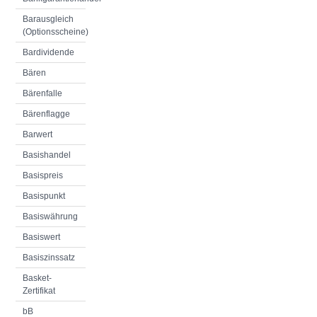
Barausgleich
(Optionsscheine)
Bardividende
Bären
Bärenfalle
Bärenflagge
Barwert
Basishandel
Basispreis
Basispunkt
Basiswährung
Basiswert
Basiszinssatz
Basket-
Zertifikat
bB