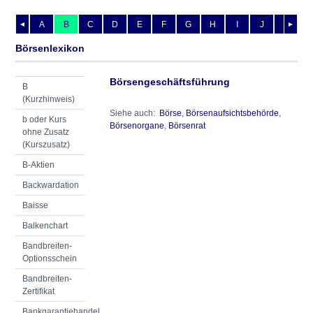
A
B
C
D
E
F
G
H
I
J
K
L
◄
►
Börsenlexikon
Börsengeschäftsführung
B
(Kurzhinweis)
Siehe auch:
Börse
,
Börsenaufsichtsbehörde
,
b oder Kurs
Börsenorgane
,
Börsenrat
ohne Zusatz
(Kurszusatz)
B-Aktien
Backwardation
Baisse
Balkenchart
Bandbreiten-
Optionsschein
Bandbreiten-
Zertifikat
Bankgarantiehandel