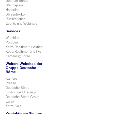
Über die Börsen
Wertpapiere
Handeln
Börsenlexikon
Publikationen
Events und Webinare
Services
Watchlist
Portfolio
Xetra Realtime für Aktien
Xetra Realtime für ETFs
Karriere @Börse
Weitere Websites der
Gruppe Deutsche
Börse
Karriere
Presse
Deutsche Börse
(Listing und Trading)
Deutsche Börse Group
Eurex
Xetra-Gold
Kontaktieren Sie uns: