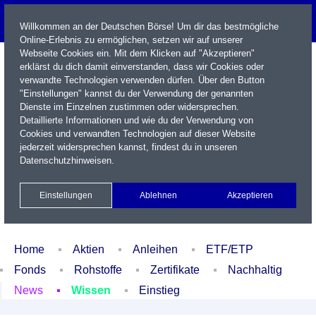
Willkommen an der Deutschen Börse! Um dir das bestmögliche
Online-Erlebnis zu ermöglichen, setzen wir auf unserer
Webseite Cookies ein. Mit dem Klicken auf "Akzeptieren"
erklärst du dich damit einverstanden, dass wir Cookies oder
verwandte Technologien verwenden dürfen. Über den Button
"Einstellungen" kannst du der Verwendung der genannten
Dienste im Einzelnen zustimmen oder widersprechen.
Detaillierte Informationen und wie du der Verwendung von
Cookies und verwandten Technologien auf dieser Website
Name / WKN / ISIN / Kürzel
jederzeit widersprechen kannst, findest du in unseren
Datenschutzhinweisen
.
Newsletter
Kontakt
English
Einstellungen
Ablehnen
Akzeptieren
Xetra Realtime
Watchlist
Portfolio
Login
Home
Aktien
Anleihen
ETF/ETP
Fonds
Rohstoffe
Zertifikate
Nachhaltig
News
Wissen
Einstieg