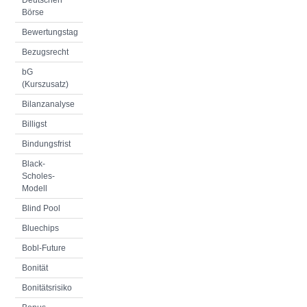
Deutschen
Börse
Bewertungstag
Bezugsrecht
bG
(Kurszusatz)
Bilanzanalyse
Billigst
Bindungsfrist
Black-
Scholes-
Modell
Blind Pool
Bluechips
Bobl-Future
Bonität
Bonitätsrisiko