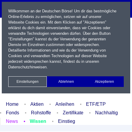
Willkommen an der Deutschen Börse! Um dir das bestmögliche
Online-Erlebnis zu ermöglichen, setzen wir auf unserer
Webseite Cookies ein. Mit dem Klicken auf "Akzeptieren"
erklärst du dich damit einverstanden, dass wir Cookies oder
verwandte Technologien verwenden dürfen. Über den Button
"Einstellungen" kannst du der Verwendung der genannten
Dienste im Einzelnen zustimmen oder widersprechen.
Detaillierte Informationen und wie du der Verwendung von
Cookies und verwandten Technologien auf dieser Website
Name / WKN / ISIN / Kürzel
jederzeit widersprechen kannst, findest du in unseren
Datenschutzhinweisen
.
Newsletter
Kontakt
English
Einstellungen
Ablehnen
Akzeptieren
Xetra Realtime
Watchlist
Portfolio
Login
Home
Aktien
Anleihen
ETF/ETP
Fonds
Rohstoffe
Zertifikate
Nachhaltig
News
Wissen
Einstieg