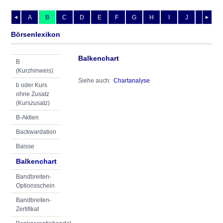
A
B
C
D
E
F
G
H
I
J
K
L
◄
►
Börsenlexikon
Balkenchart
B
(Kurzhinweis)
Siehe auch:
Chartanalyse
b oder Kurs
ohne Zusatz
(Kurszusatz)
B-Aktien
Backwardation
Baisse
Balkenchart
Bandbreiten-
Optionsschein
Bandbreiten-
Zertifikat