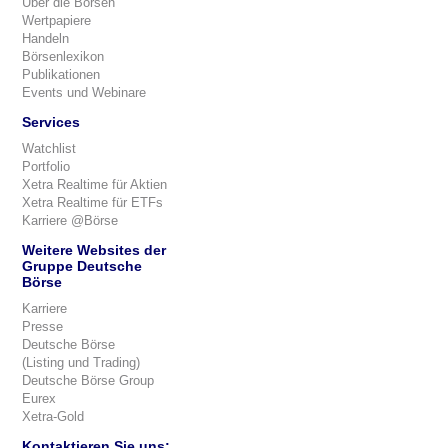
Über die Börsen
Wertpapiere
Handeln
Börsenlexikon
Publikationen
Events und Webinare
Services
Watchlist
Portfolio
Xetra Realtime für Aktien
Xetra Realtime für ETFs
Karriere @Börse
Weitere Websites der
Gruppe Deutsche
Börse
Karriere
Presse
Deutsche Börse
(Listing und Trading)
Deutsche Börse Group
Eurex
Xetra-Gold
Kontaktieren Sie uns: