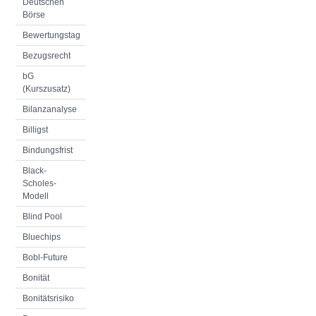
Deutschen
Börse
Bewertungstag
Bezugsrecht
bG
(Kurszusatz)
Bilanzanalyse
Billigst
Bindungsfrist
Black-
Scholes-
Modell
Blind Pool
Bluechips
Bobl-Future
Bonität
Bonitätsrisiko