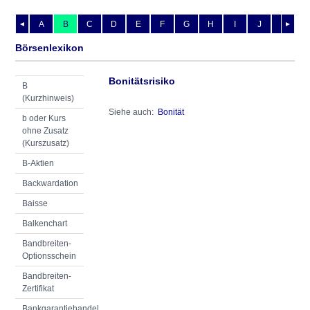
A
B
C
D
E
F
G
H
I
J
K
L
◄
►
Börsenlexikon
Bonitätsrisiko
B
(Kurzhinweis)
Siehe auch:
Bonität
b oder Kurs
ohne Zusatz
(Kurszusatz)
B-Aktien
Backwardation
Baisse
Balkenchart
Bandbreiten-
Optionsschein
Bandbreiten-
Zertifikat
Bankgarantiehandel