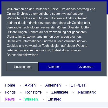
Willkommen an der Deutschen Börse! Um dir das bestmögliche
Online-Erlebnis zu ermöglichen, setzen wir auf unserer
Webseite Cookies ein. Mit dem Klicken auf "Akzeptieren"
erklärst du dich damit einverstanden, dass wir Cookies oder
verwandte Technologien verwenden dürfen. Über den Button
"Einstellungen" kannst du der Verwendung der genannten
Dienste im Einzelnen zustimmen oder widersprechen.
Detaillierte Informationen und wie du der Verwendung von
Cookies und verwandten Technologien auf dieser Website
Name / WKN / ISIN / Kürzel
jederzeit widersprechen kannst, findest du in unseren
Datenschutzhinweisen
.
Newsletter
Kontakt
English
Einstellungen
Ablehnen
Akzeptieren
Xetra Realtime
Watchlist
Portfolio
Login
Home
Aktien
Anleihen
ETF/ETP
Fonds
Rohstoffe
Zertifikate
Nachhaltig
News
Wissen
Einstieg