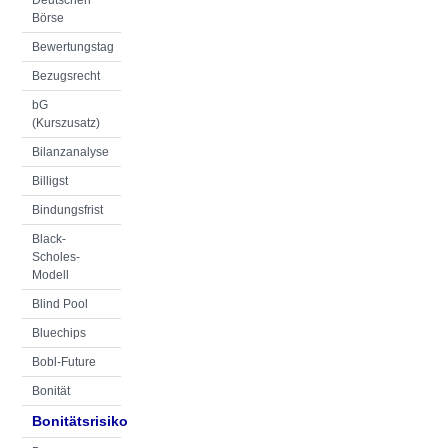
Deutschen
Börse
Bewertungstag
Bezugsrecht
bG
(Kurszusatz)
Bilanzanalyse
Billigst
Bindungsfrist
Black-
Scholes-
Modell
Blind Pool
Bluechips
Bobl-Future
Bonität
Bonitätsrisiko