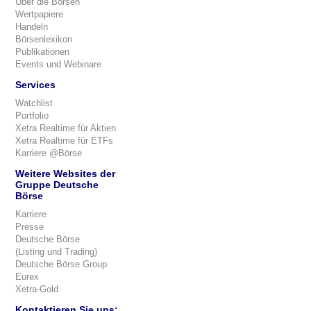
Über die Börsen
Wertpapiere
Handeln
Börsenlexikon
Publikationen
Events und Webinare
Services
Watchlist
Portfolio
Xetra Realtime für Aktien
Xetra Realtime für ETFs
Karriere @Börse
Weitere Websites der
Gruppe Deutsche
Börse
Karriere
Presse
Deutsche Börse
(Listing und Trading)
Deutsche Börse Group
Eurex
Xetra-Gold
Kontaktieren Sie uns: