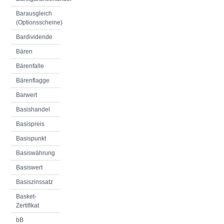
Barausgleich
(Optionsscheine)
Bardividende
Bären
Bärenfalle
Bärenflagge
Barwert
Basishandel
Basispreis
Basispunkt
Basiswährung
Basiswert
Basiszinssatz
Basket-
Zertifikat
bB