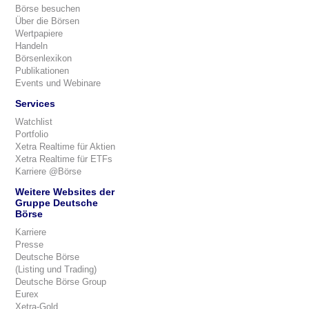
Börse besuchen
Über die Börsen
Wertpapiere
Handeln
Börsenlexikon
Publikationen
Events und Webinare
Services
Watchlist
Portfolio
Xetra Realtime für Aktien
Xetra Realtime für ETFs
Karriere @Börse
Weitere Websites der
Gruppe Deutsche
Börse
Karriere
Presse
Deutsche Börse
(Listing und Trading)
Deutsche Börse Group
Eurex
Xetra-Gold