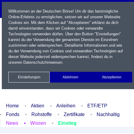
Willkommen an der Deutschen Börse! Um dir das bestmögliche
Online-Erlebnis zu ermöglichen, setzen wir auf unserer Webseite
Cookies ein. Mit dem Klicken auf "Akzeptieren" erklärst du dich
damit einverstanden, dass wir Cookies oder verwandte
Technologien verwenden dürfen. Über den Button "Einstellungen"
kannst du der Verwendung der genannten Dienste im Einzelnen
zustimmen oder widersprechen. Detaillierte Informationen und wie
du der Verwendung von Cookies und verwandten Technologien auf
dieser Website jederzeit widersprechen kannst, findest du in
Name / WKN / ISIN / Kürzel
unseren
Datenschutzhinweisen
.
Newsletter
Kontakt
English
Einstellungen
Ablehnen
Akzeptieren
Xetra Realtime
Watchlist
Portfolio
Login
Home
Aktien
Anleihen
ETF/ETP
Fonds
Rohstoffe
Zertifikate
Nachhaltig
News
Wissen
Einstieg