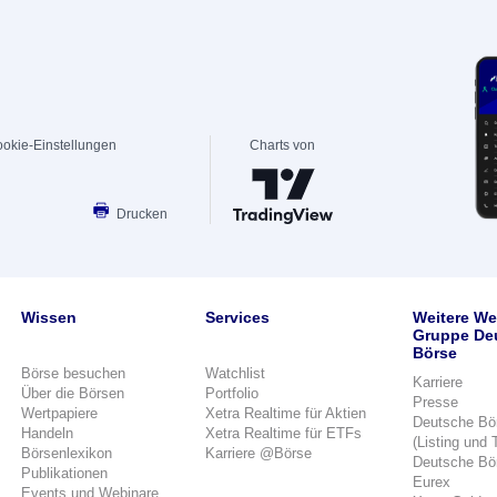
okie-Einstellungen
Charts von
Drucken
Wissen
Services
Weitere We
Gruppe De
Börse
Börse besuchen
Watchlist
Karriere
Über die Börsen
Portfolio
Presse
Wertpapiere
Xetra Realtime für Aktien
Deutsche Bö
Handeln
Xetra Realtime für ETFs
(Listing und 
Börsenlexikon
Karriere @Börse
Deutsche Bö
Publikationen
Eurex
Events und Webinare