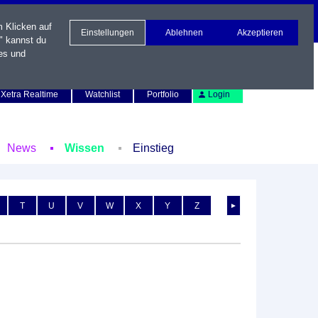
m Klicken auf
Einstellungen
Ablehnen
Akzeptieren
" kannst du
es und
Newsletter
Kontakt
English
Xetra Realtime
Watchlist
Portfolio
Login
News
Wissen
Einstieg
T
U
V
W
X
Y
Z
►