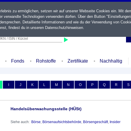
ebnis zu ermöglichen, setzen wir auf unserer Webseite Cookies ein. Mit de
der verwandte Technologien verwenden dürfen. Über den Button "Einstellungen
ersprechen. Detaillierte Informationen und wie du der Verwendung von Cooki
nst, findest du in unseren
Datenschutzhinweisen
.
KN / ISIN / Kürzel
Fonds
Rohstoffe
Zertifikate
Nachhaltig
I
J
K
L
M
N
O
P
Q
R
S
Handelsüberwachungsstelle (HÜSt)
Siehe auch:
Börse
,
Börsenaufsichtsbehörde
,
Börsengeschäft
,
Insider