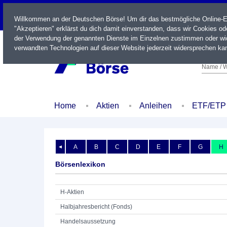
LIVE
Willkommen an der Deutschen Börse! Um dir das bestmögliche Online-Erl
"Akzeptieren" erklärst du dich damit einverstanden, dass wir Cookies o
der Verwendung der genannten Dienste im Einzelnen zustimmen oder wid
verwandten Technologien auf dieser Website jederzeit widersprechen kan
Name / W
Home
Aktien
Anleihen
ETF/ETP
A
B
C
D
E
F
G
H
◄
Börsenlexikon
H-Aktien
Halbjahresbericht (Fonds)
Handelsaussetzung