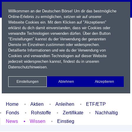
Willkommen an der Deutschen Börse! Um dir das bestmögliche
Online-Erlebnis zu ermöglichen, setzen wir auf unserer
Webseite Cookies ein. Mit dem Klicken auf "Akzeptieren"
erklärst du dich damit einverstanden, dass wir Cookies oder
verwandte Technologien verwenden dürfen. Über den Button
"Einstellungen" kannst du der Verwendung der genannten
Dienste im Einzelnen zustimmen oder widersprechen.
Detaillierte Informationen und wie du der Verwendung von
Cookies und verwandten Technologien auf dieser Website
Name / WKN / ISIN / Kürzel
jederzeit widersprechen kannst, findest du in unseren
Datenschutzhinweisen
.
Newsletter
Kontakt
English
Einstellungen
Ablehnen
Akzeptieren
Xetra Realtime
Watchlist
Portfolio
Login
Home
Aktien
Anleihen
ETF/ETP
Fonds
Rohstoffe
Zertifikate
Nachhaltig
News
Wissen
Einstieg