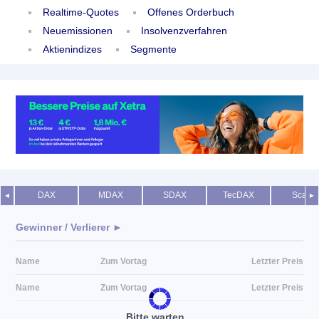
Realtime-Quotes
Offenes Orderbuch
Neuemissionen
Insolvenzverfahren
Aktienindizes
Segmente
DAX
MDAX
SDAX
TecDAX
Scale
◄
►
Gewinner / Verlierer ►
Name
Zum Vortag
Letzter Preis
Name
Zum Vortag
Letzter Preis
Bitte warten...