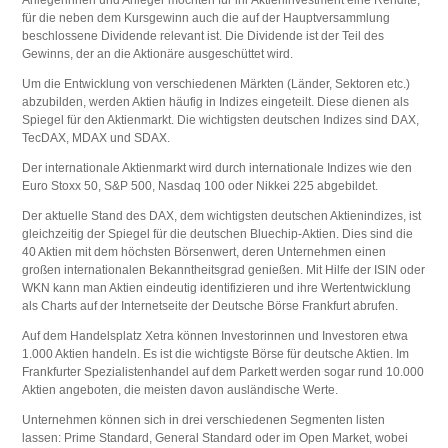
für die neben dem Kursgewinn auch die auf der Hauptversammlung
beschlossene Dividende relevant ist. Die Dividende ist der Teil des
Gewinns, der an die Aktionäre ausgeschüttet wird.
Um die Entwicklung von verschiedenen Märkten (Länder, Sektoren etc.)
abzubilden, werden Aktien häufig in Indizes eingeteilt. Diese dienen als
Spiegel für den Aktienmarkt. Die wichtigsten deutschen Indizes sind DAX,
TecDAX, MDAX und SDAX.
Der internationale Aktienmarkt wird durch internationale Indizes wie den
Euro Stoxx 50, S&P 500, Nasdaq 100 oder Nikkei 225 abgebildet.
Der aktuelle Stand des DAX, dem wichtigsten deutschen Aktienindizes, ist
gleichzeitig der Spiegel für die deutschen Bluechip-Aktien. Dies sind die
40 Aktien mit dem höchsten Börsenwert, deren Unternehmen einen
großen internationalen Bekanntheitsgrad genießen. Mit Hilfe der ISIN oder
WKN kann man Aktien eindeutig identifizieren und ihre Wertentwicklung
als Charts auf der Internetseite der Deutsche Börse Frankfurt abrufen.
Auf dem Handelsplatz Xetra können Investorinnen und Investoren etwa
1.000 Aktien handeln. Es ist die wichtigste Börse für deutsche Aktien. Im
Frankfurter Spezialistenhandel auf dem Parkett werden sogar rund 10.000
Aktien angeboten, die meisten davon ausländische Werte.
Unternehmen können sich in drei verschiedenen Segmenten listen
lassen: Prime Standard, General Standard oder im Open Market, wobei