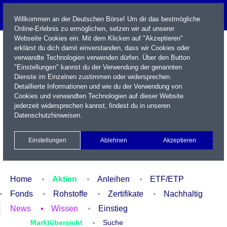
Willkommen an der Deutschen Börse! Um dir das bestmögliche
Online-Erlebnis zu ermöglichen, setzen wir auf unserer
Webseite Cookies ein. Mit dem Klicken auf "Akzeptieren"
erklärst du dich damit einverstanden, dass wir Cookies oder
verwandte Technologien verwenden dürfen. Über den Button
"Einstellungen" kannst du der Verwendung der genannten
Dienste im Einzelnen zustimmen oder widersprechen.
Detaillierte Informationen und wie du der Verwendung von
Cookies und verwandten Technologien auf dieser Website
Name / WKN / ISIN / Kürzel
jederzeit widersprechen kannst, findest du in unseren
Datenschutzhinweisen
.
Newsletter
Kontakt
English
Einstellungen
Ablehnen
Akzeptieren
Xetra Realtime
Watchlist
Portfolio
Login
Home
Aktien
Anleihen
ETF/ETP
Fonds
Rohstoffe
Zertifikate
Nachhaltig
News
Wissen
Einstieg
Marktübersicht
Suche