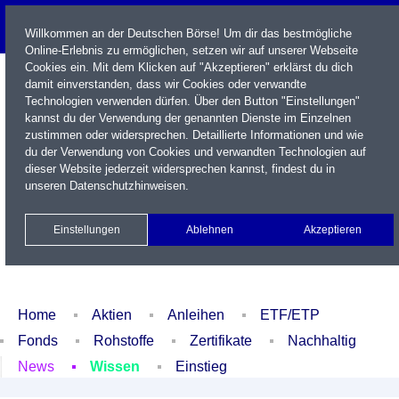
Willkommen an der Deutschen Börse! Um dir das bestmögliche
Online-Erlebnis zu ermöglichen, setzen wir auf unserer Webseite
Cookies ein. Mit dem Klicken auf "Akzeptieren" erklärst du dich
damit einverstanden, dass wir Cookies oder verwandte
Technologien verwenden dürfen. Über den Button "Einstellungen"
kannst du der Verwendung der genannten Dienste im Einzelnen
zustimmen oder widersprechen. Detaillierte Informationen und wie
du der Verwendung von Cookies und verwandten Technologien auf
dieser Website jederzeit widersprechen kannst, findest du in
Name / WKN / ISIN / Kürzel
unseren
Datenschutzhinweisen
.
Newsletter
Kontakt
English
Einstellungen
Ablehnen
Akzeptieren
Xetra Realtime
Watchlist
Portfolio
Login
Home
Aktien
Anleihen
ETF/ETP
Fonds
Rohstoffe
Zertifikate
Nachhaltig
News
Wissen
Einstieg