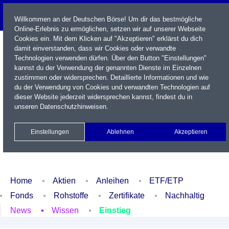
Willkommen an der Deutschen Börse! Um dir das bestmögliche
Online-Erlebnis zu ermöglichen, setzen wir auf unserer Webseite
Cookies ein. Mit dem Klicken auf "Akzeptieren" erklärst du dich
damit einverstanden, dass wir Cookies oder verwandte
Technologien verwenden dürfen. Über den Button "Einstellungen"
kannst du der Verwendung der genannten Dienste im Einzelnen
zustimmen oder widersprechen. Detaillierte Informationen und wie
du der Verwendung von Cookies und verwandten Technologien auf
dieser Website jederzeit widersprechen kannst, findest du in
Name / WKN / ISIN / Kürzel
unseren
Datenschutzhinweisen
.
Newsletter
Kontakt
English
Einstellungen
Ablehnen
Akzeptieren
Xetra Realtime
Watchlist
Portfolio
Login
Home
Aktien
Anleihen
ETF/ETP
Fonds
Rohstoffe
Zertifikate
Nachhaltig
News
Wissen
Einstieg