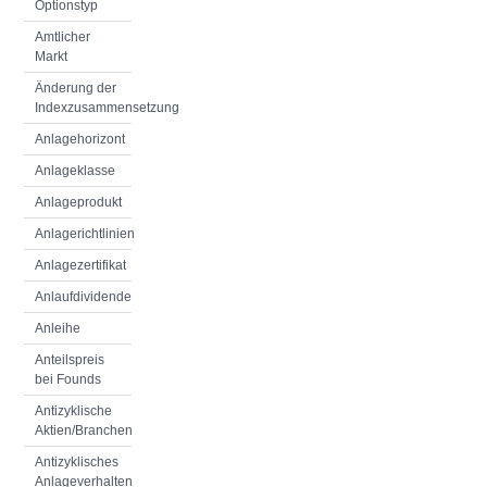
Optionstyp
Amtlicher
Markt
Änderung der
Indexzusammensetzung
Anlagehorizont
Anlageklasse
Anlageprodukt
Anlagerichtlinien
Anlagezertifikat
Anlaufdividende
Anleihe
Anteilspreis
bei Founds
Antizyklische
Aktien/Branchen
Antizyklisches
Anlageverhalten