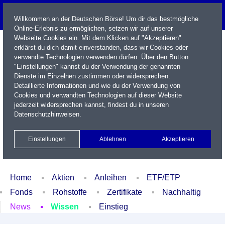
Willkommen an der Deutschen Börse! Um dir das bestmögliche
Online-Erlebnis zu ermöglichen, setzen wir auf unserer
Webseite Cookies ein. Mit dem Klicken auf "Akzeptieren"
erklärst du dich damit einverstanden, dass wir Cookies oder
verwandte Technologien verwenden dürfen. Über den Button
"Einstellungen" kannst du der Verwendung der genannten
Dienste im Einzelnen zustimmen oder widersprechen.
Detaillierte Informationen und wie du der Verwendung von
Cookies und verwandten Technologien auf dieser Website
Name / WKN / ISIN / Kürzel
jederzeit widersprechen kannst, findest du in unseren
Datenschutzhinweisen
.
Newsletter
Kontakt
English
Einstellungen
Ablehnen
Akzeptieren
Xetra Realtime
Watchlist
Portfolio
Login
Home
Aktien
Anleihen
ETF/ETP
Fonds
Rohstoffe
Zertifikate
Nachhaltig
News
Wissen
Einstieg