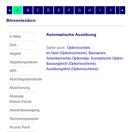
A
B
C
D
E
F
G
H
I
J
K
L
◄
►
Börsenlexikon
Automatische Ausübung
A-Aktie
AAA
Siehe auch:
Optionsschein
,
Im Geld (Optionsscheine)
,
Basispreis
,
Abgeld
Amerikanischer Optionstyp
,
Europäische Option
,
Abgeltungssteuer
Barausgleich (Optionsscheine)
,
Ausübungsfrist (Optionsscheine)
ABS
Abschlagsdividende
Absicherung
Absolute
Return-Fonds
Abwärtsbewegung
Abzinsungspapier
Access Point