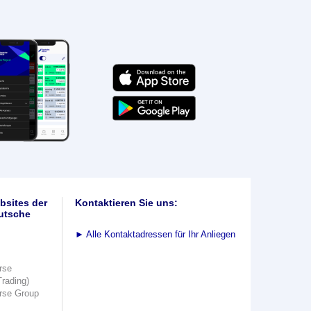
bsites der
Kontaktieren Sie uns:
utsche
►
Alle Kontaktadressen für Ihr Anliegen
rse
Trading)
rse Group