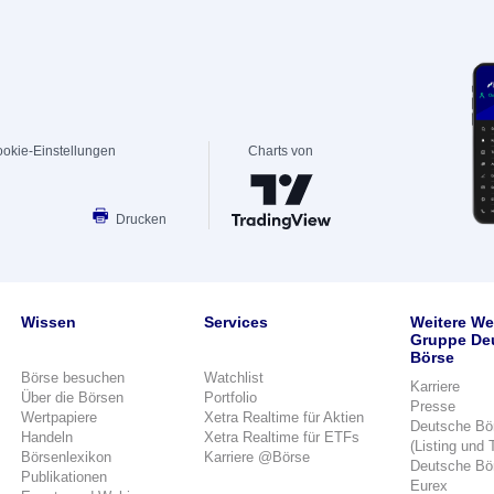
okie-Einstellungen
Charts von
Drucken
Wissen
Services
Weitere We
Gruppe De
Börse
Börse besuchen
Watchlist
Karriere
Über die Börsen
Portfolio
Presse
Wertpapiere
Xetra Realtime für Aktien
Deutsche Bö
Handeln
Xetra Realtime für ETFs
(Listing und 
Börsenlexikon
Karriere @Börse
Deutsche Bö
Publikationen
Eurex