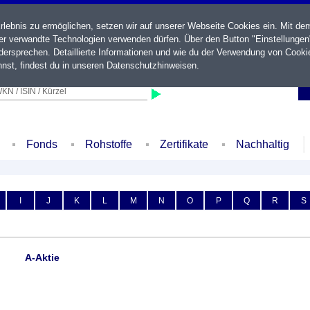
ebnis zu ermöglichen, setzen wir auf unserer Webseite Cookies ein. Mit de
der verwandte Technologien verwenden dürfen. Über den Button "Einstellungen
ersprechen. Detaillierte Informationen und wie du der Verwendung von Cooki
nst, findest du in unseren
Datenschutzhinweisen
.
KN / ISIN / Kürzel
Fonds
Rohstoffe
Zertifikate
Nachhaltig
I
J
K
L
M
N
O
P
Q
R
S
A-Aktie