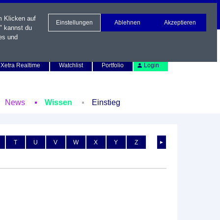
m Klicken auf
Einstellungen
Ablehnen
Akzeptieren
" kannst du
es und
Newsletter
Kontakt
English
Xetra Realtime
Watchlist
Portfolio
Login
News
Wissen
Einstieg
T
U
V
W
X
Y
Z
►