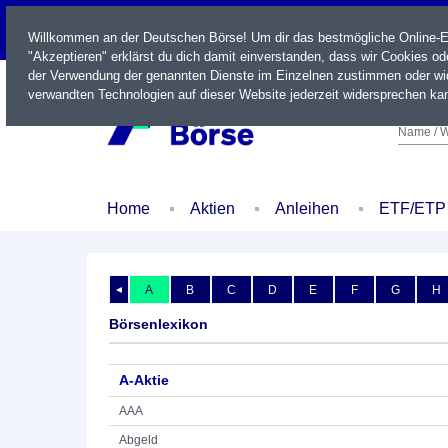
LIVE
Willkommen an der Deutschen Börse! Um dir das bestmögliche Online-Erl
"Akzeptieren" erklärst du dich damit einverstanden, dass wir Cookies o
der Verwendung der genannten Dienste im Einzelnen zustimmen oder wid
verwandten Technologien auf dieser Website jederzeit widersprechen kan
Name / W
Home
Aktien
Anleihen
ETF/ETP
A
B
C
D
E
F
G
H
◄
Börsenlexikon
A-Aktie
AAA
Abgeld