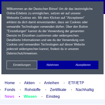
Willkommen an der Deutschen Börse! Um dir das bestmögliche
Online-Erlebnis zu ermöglichen, setzen wir auf unserer
Webseite Cookies ein. Mit dem Klicken auf "Akzeptieren"
erklärst du dich damit einverstanden, dass wir Cookies oder
verwandte Technologien verwenden dürfen. Über den Button
"Einstellungen" kannst du der Verwendung der genannten
Dienste im Einzelnen zustimmen oder widersprechen.
Detaillierte Informationen und wie du der Verwendung von
Cookies und verwandten Technologien auf dieser Website
Name / WKN / ISIN / Kürzel
jederzeit widersprechen kannst, findest du in unseren
Datenschutzhinweisen
.
Newsletter
Kontakt
English
Einstellungen
Ablehnen
Akzeptieren
Xetra Realtime
Watchlist
Portfolio
Login
Home
Aktien
Anleihen
ETF/ETP
Fonds
Rohstoffe
Zertifikate
Nachhaltig
News
Wissen
Einstieg