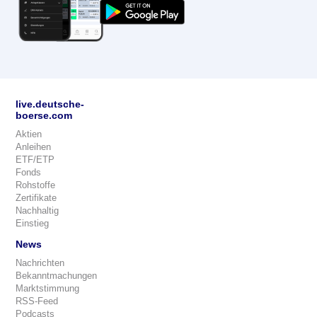
live.deutsche-
boerse.com
Aktien
Anleihen
ETF/ETP
Fonds
Rohstoffe
Zertifikate
Nachhaltig
Einstieg
News
Nachrichten
Bekanntmachungen
Marktstimmung
RSS-Feed
Podcasts