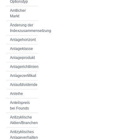
Optionstyp
Amtlicher
Markt
Änderung der
Indexzusammensetzung
Anlagehorizont
Anlageklasse
Anlageprodukt
Anlagerichtlinien
Anlagezertifikat
Anlaufdividende
Anleihe
Anteilspreis
bei Founds
Antizyklische
Aktien/Branchen
Antizyklisches
Anlageverhalten