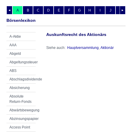
A
B
C
D
E
F
G
H
I
J
K
L
◄
►
Börsenlexikon
Auskunftsrecht des Aktionärs
A-Aktie
AAA
Siehe auch:
Hauptversammlung
,
Aktionär
Abgeld
Abgeltungssteuer
ABS
Abschlagsdividende
Absicherung
Absolute
Return-Fonds
Abwärtsbewegung
Abzinsungspapier
Access Point