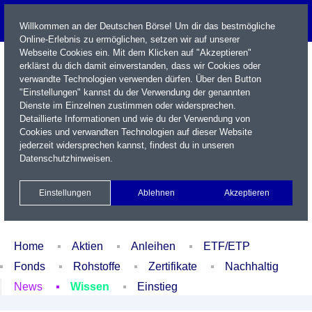
Willkommen an der Deutschen Börse! Um dir das bestmögliche
Online-Erlebnis zu ermöglichen, setzen wir auf unserer
Webseite Cookies ein. Mit dem Klicken auf "Akzeptieren"
erklärst du dich damit einverstanden, dass wir Cookies oder
verwandte Technologien verwenden dürfen. Über den Button
"Einstellungen" kannst du der Verwendung der genannten
Dienste im Einzelnen zustimmen oder widersprechen.
Detaillierte Informationen und wie du der Verwendung von
Cookies und verwandten Technologien auf dieser Website
Name / WKN / ISIN / Kürzel
jederzeit widersprechen kannst, findest du in unseren
Datenschutzhinweisen
.
Newsletter
Kontakt
English
Einstellungen
Ablehnen
Akzeptieren
Xetra Realtime
Watchlist
Portfolio
Login
Home
Aktien
Anleihen
ETF/ETP
Fonds
Rohstoffe
Zertifikate
Nachhaltig
News
Wissen
Einstieg