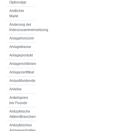
Optionstyp
Amtlicher
Markt
Änderung der
Indexzusammensetzung
Anlagehorizont
Anlageklasse
Anlageprodukt
Anlagerichtlinien
Anlagezertifikat
Anlaufdividende
Anleihe
Anteilspreis
bei Founds
Antizyklische
Aktien/Branchen
Antizyklisches
Anlageverhalten