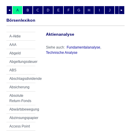
A
B
C
D
E
F
G
H
I
J
K
L
◄
►
Börsenlexikon
Aktienanalyse
A-Aktie
AAA
Siehe auch:
Fundamentalanalyse
,
Technische Analyse
Abgeld
Abgeltungssteuer
ABS
Abschlagsdividende
Absicherung
Absolute
Return-Fonds
Abwärtsbewegung
Abzinsungspapier
Access Point