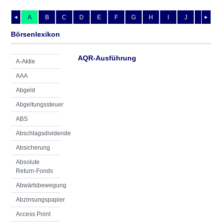
A
B
C
D
E
F
G
H
I
J
K
L
◄
►
Börsenlexikon
AQR-Ausführung
A-Aktie
AAA
Abgeld
Abgeltungssteuer
ABS
Abschlagsdividende
Absicherung
Absolute
Return-Fonds
Abwärtsbewegung
Abzinsungspapier
Access Point