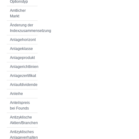
Optionstyp
Amtlicher
Markt
Änderung der
Indexzusammensetzung
Anlagehorizont
Anlageklasse
Anlageprodukt
Anlagerichtlinien
Anlagezertifikat
Anlaufdividende
Anleihe
Anteilspreis
bei Founds
Antizyklische
Aktien/Branchen
Antizyklisches
Anlageverhalten