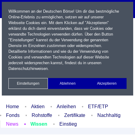
Willkommen an der Deutschen Börse! Um dir das bestmögliche
Online-Erlebnis zu ermöglichen, setzen wir auf unserer
Webseite Cookies ein. Mit dem Klicken auf "Akzeptieren"
erklärst du dich damit einverstanden, dass wir Cookies oder
verwandte Technologien verwenden dürfen. Über den Button
"Einstellungen" kannst du der Verwendung der genannten
Dienste im Einzelnen zustimmen oder widersprechen.
Detaillierte Informationen und wie du der Verwendung von
Cookies und verwandten Technologien auf dieser Website
Name / WKN / ISIN / Kürzel
jederzeit widersprechen kannst, findest du in unseren
Datenschutzhinweisen
.
Newsletter
Kontakt
English
Einstellungen
Ablehnen
Akzeptieren
Xetra Realtime
Watchlist
Portfolio
Login
Home
Aktien
Anleihen
ETF/ETP
Fonds
Rohstoffe
Zertifikate
Nachhaltig
News
Wissen
Einstieg