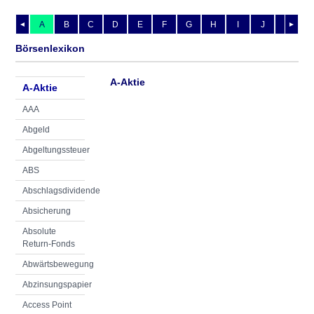
A
B
C
D
E
F
G
H
I
J
K
L
◄
►
Börsenlexikon
A-Aktie
A-Aktie
AAA
Abgeld
Abgeltungssteuer
ABS
Abschlagsdividende
Absicherung
Absolute
Return-Fonds
Abwärtsbewegung
Abzinsungspapier
Access Point