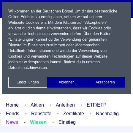
Willkommen an der Deutschen Börse! Um dir das bestmögliche
Online-Erlebnis zu ermöglichen, setzen wir auf unserer
Webseite Cookies ein. Mit dem Klicken auf "Akzeptieren"
erklärst du dich damit einverstanden, dass wir Cookies oder
verwandte Technologien verwenden dürfen. Über den Button
"Einstellungen" kannst du der Verwendung der genannten
Dienste im Einzelnen zustimmen oder widersprechen.
Detaillierte Informationen und wie du der Verwendung von
Cookies und verwandten Technologien auf dieser Website
Name / WKN / ISIN / Kürzel
jederzeit widersprechen kannst, findest du in unseren
Datenschutzhinweisen
.
Newsletter
Kontakt
English
Einstellungen
Ablehnen
Akzeptieren
Xetra Realtime
Watchlist
Portfolio
Login
Home
Aktien
Anleihen
ETF/ETP
Fonds
Rohstoffe
Zertifikate
Nachhaltig
News
Wissen
Einstieg