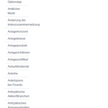
Optionstyp
Amtlicher
Markt
Änderung der
Indexzusammensetzung
Anlagehorizont
Anlageklasse
Anlageprodukt
Anlagerichtlinien
Anlagezertifikat
Anlaufdividende
Anleihe
Anteilspreis
bei Founds
Antizyklische
Aktien/Branchen
Antizyklisches
Anlageverhalten