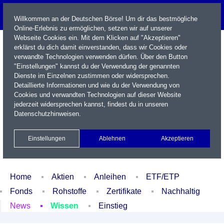
Willkommen an der Deutschen Börse! Um dir das bestmögliche
Online-Erlebnis zu ermöglichen, setzen wir auf unserer
Webseite Cookies ein. Mit dem Klicken auf "Akzeptieren"
erklärst du dich damit einverstanden, dass wir Cookies oder
verwandte Technologien verwenden dürfen. Über den Button
"Einstellungen" kannst du der Verwendung der genannten
Dienste im Einzelnen zustimmen oder widersprechen.
Detaillierte Informationen und wie du der Verwendung von
Cookies und verwandten Technologien auf dieser Website
Name / WKN / ISIN / Kürzel
jederzeit widersprechen kannst, findest du in unseren
Datenschutzhinweisen
.
Newsletter
Kontakt
English
Einstellungen
Ablehnen
Akzeptieren
Xetra Realtime
Watchlist
Portfolio
Login
Home
Aktien
Anleihen
ETF/ETP
Fonds
Rohstoffe
Zertifikate
Nachhaltig
News
Wissen
Einstieg