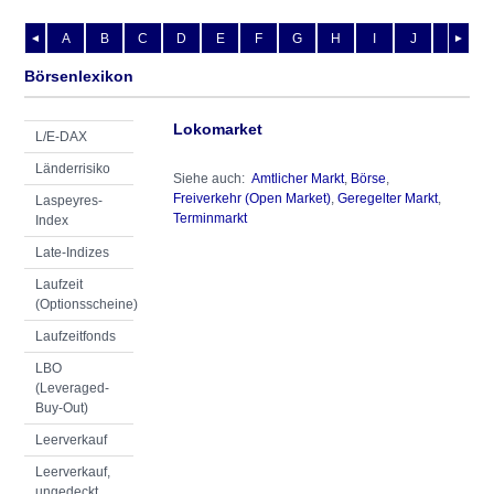
A
B
C
D
E
F
G
H
I
J
K
L
◄
►
Börsenlexikon
Lokomarket
L/E-DAX
Länderrisiko
Siehe auch:
Amtlicher Markt
,
Börse
,
Freiverkehr (Open Market)
,
Geregelter Markt
,
Laspeyres-
Terminmarkt
Index
Late-Indizes
Laufzeit
(Optionsscheine)
Laufzeitfonds
LBO
(Leveraged-
Buy-Out)
Leerverkauf
Leerverkauf,
ungedeckt