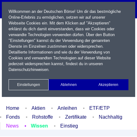
Willkommen an der Deutschen Börse! Um dir das bestmögliche
Online-Erlebnis zu ermöglichen, setzen wir auf unserer
Webseite Cookies ein. Mit dem Klicken auf "Akzeptieren"
erklärst du dich damit einverstanden, dass wir Cookies oder
verwandte Technologien verwenden dürfen. Über den Button
"Einstellungen" kannst du der Verwendung der genannten
Dienste im Einzelnen zustimmen oder widersprechen.
Detaillierte Informationen und wie du der Verwendung von
Cookies und verwandten Technologien auf dieser Website
Name / WKN / ISIN / Kürzel
jederzeit widersprechen kannst, findest du in unseren
Datenschutzhinweisen
.
Newsletter
Kontakt
English
Einstellungen
Ablehnen
Akzeptieren
Xetra Realtime
Watchlist
Portfolio
Login
Home
Aktien
Anleihen
ETF/ETP
Fonds
Rohstoffe
Zertifikate
Nachhaltig
News
Wissen
Einstieg