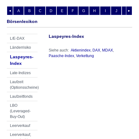
A
B
C
D
E
F
G
H
I
J
K
L
◄
►
Börsenlexikon
Laspeyres-Index
L/E-DAX
Länderrisiko
Siehe auch:
Aktienindex
,
DAX
,
MDAX
,
Paasche-Index
,
Verkettung
Laspeyres-
Index
Late-Indizes
Laufzeit
(Optionsscheine)
Laufzeitfonds
LBO
(Leveraged-
Buy-Out)
Leerverkauf
Leerverkauf,