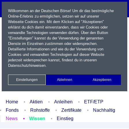
Willkommen an der Deutschen Börse! Um dir das bestmögliche
Online-Erlebnis zu ermöglichen, setzen wir auf unserer
Webseite Cookies ein. Mit dem Klicken auf "Akzeptieren"
erklärst du dich damit einverstanden, dass wir Cookies oder
verwandte Technologien verwenden dürfen. Über den Button
"Einstellungen" kannst du der Verwendung der genannten
Dienste im Einzelnen zustimmen oder widersprechen.
Detaillierte Informationen und wie du der Verwendung von
Cookies und verwandten Technologien auf dieser Website
Name / WKN / ISIN / Kürzel
jederzeit widersprechen kannst, findest du in unseren
Datenschutzhinweisen
.
Newsletter
Kontakt
English
Einstellungen
Ablehnen
Akzeptieren
Xetra Realtime
Watchlist
Portfolio
Login
Home
Aktien
Anleihen
ETF/ETP
Fonds
Rohstoffe
Zertifikate
Nachhaltig
News
Wissen
Einstieg