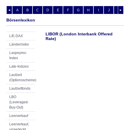
A
B
C
D
E
F
G
H
I
J
K
L
◄
►
Börsenlexikon
LIBOR (London Interbank Offered
L/E-DAX
Rate)
Länderrisiko
Laspeyres-
Index
Late-Indizes
Laufzeit
(Optionsscheine)
Laufzeitfonds
LBO
(Leveraged-
Buy-Out)
Leerverkauf
Leerverkauf,
ungedeckt