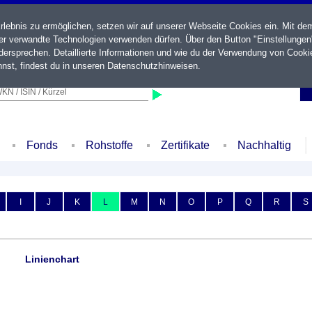
ebnis zu ermöglichen, setzen wir auf unserer Webseite Cookies ein. Mit de
der verwandte Technologien verwenden dürfen. Über den Button "Einstellungen
ersprechen. Detaillierte Informationen und wie du der Verwendung von Cooki
nst, findest du in unseren
Datenschutzhinweisen
.
KN / ISIN / Kürzel
Fonds
Rohstoffe
Zertifikate
Nachhaltig
I
J
K
L
M
N
O
P
Q
R
S
Linienchart