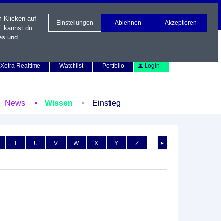
m Klicken auf
Einstellungen
Ablehnen
Akzeptieren
" kannst du
es und
Newsletter
Kontakt
English
Xetra Realtime
Watchlist
Portfolio
Login
News
Wissen
Einstieg
T
U
V
W
X
Y
Z
►