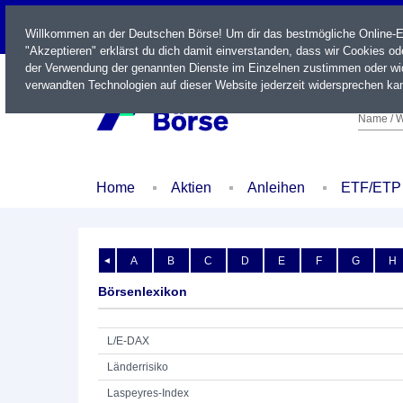
LIVE
Willkommen an der Deutschen Börse! Um dir das bestmögliche Online-Erl
"Akzeptieren" erklärst du dich damit einverstanden, dass wir Cookies o
der Verwendung der genannten Dienste im Einzelnen zustimmen oder wid
verwandten Technologien auf dieser Website jederzeit widersprechen kan
Name / W
Home
Aktien
Anleihen
ETF/ETP
A
B
C
D
E
F
G
H
◄
Börsenlexikon
L/E-DAX
Länderrisiko
Laspeyres-Index