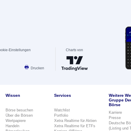
okie-Einstellungen
Charts von
Drucken
Wissen
Services
Weitere We
Gruppe De
Börse
Börse besuchen
Watchlist
Karriere
Über die Börsen
Portfolio
Presse
Wertpapiere
Xetra Realtime für Aktien
Deutsche Bö
Handeln
Xetra Realtime für ETFs
(Listing und 