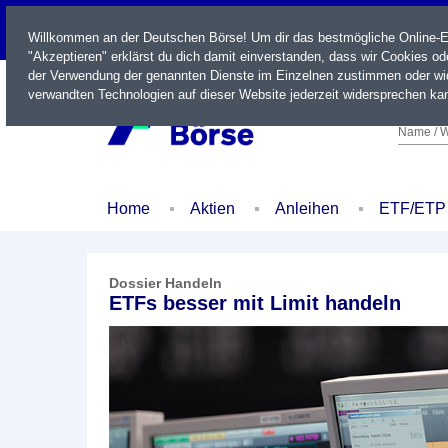
LIVE
Willkommen an der Deutschen Börse! Um dir das bestmögliche Online-Erl
"Akzeptieren" erklärst du dich damit einverstanden, dass wir Cookies o
der Verwendung der genannten Dienste im Einzelnen zustimmen oder wid
verwandten Technologien auf dieser Website jederzeit widersprechen kan
Name / W
Home
Aktien
Anleihen
ETF/ETP
Dossier Handeln
ETFs besser mit Limit handeln