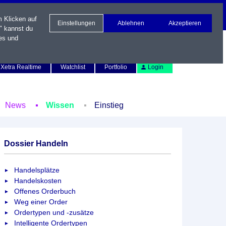
m Klicken auf
Einstellungen
Ablehnen
Akzeptieren
" kannst du
es und
Newsletter
Kontakt
English
Xetra Realtime
Watchlist
Portfolio
Login
News
Wissen
Einstieg
Dossier Handeln
Handelsplätze
Handelskosten
Offenes Orderbuch
Weg einer Order
Ordertypen und -zusätze
Intelligente Ordertypen