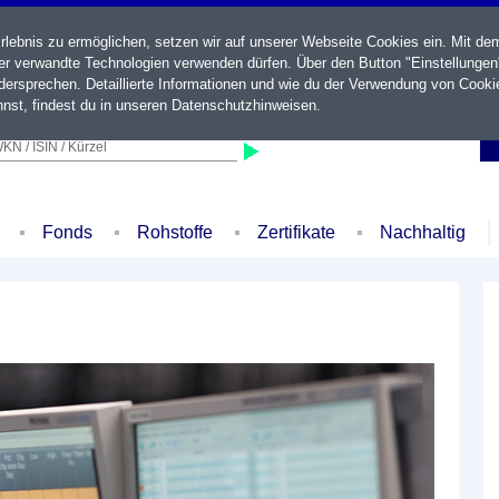
ebnis zu ermöglichen, setzen wir auf unserer Webseite Cookies ein. Mit de
der verwandte Technologien verwenden dürfen. Über den Button "Einstellungen
ersprechen. Detaillierte Informationen und wie du der Verwendung von Cooki
nst, findest du in unseren
Datenschutzhinweisen
.
KN / ISIN / Kürzel
Fonds
Rohstoffe
Zertifikate
Nachhaltig