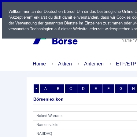
LIVE
Willkommen an der Deutschen Börse! Um dir das bestmögliche Online-Erl
"Akzeptieren" erklärst du dich damit einverstanden, dass wir Cookies o
der Verwendung der genannten Dienste im Einzelnen zustimmen oder wid
verwandten Technologien auf dieser Website jederzeit widersprechen kan
Name / W
Home
Aktien
Anleihen
ETF/ETP
A
B
C
D
E
F
G
H
◄
Börsenlexikon
Naked Warrants
Namensaktie
NASDAQ