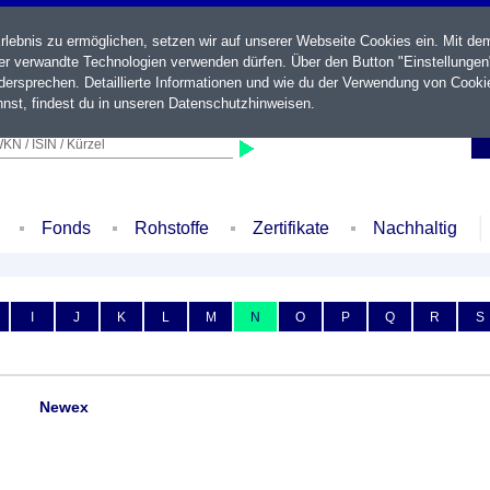
ebnis zu ermöglichen, setzen wir auf unserer Webseite Cookies ein. Mit de
der verwandte Technologien verwenden dürfen. Über den Button "Einstellungen
ersprechen. Detaillierte Informationen und wie du der Verwendung von Cooki
nst, findest du in unseren
Datenschutzhinweisen
.
KN / ISIN / Kürzel
Fonds
Rohstoffe
Zertifikate
Nachhaltig
I
J
K
L
M
N
O
P
Q
R
S
Newex