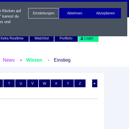
m Klicken auf
Einstellungen
Ablehnen
Akzeptieren
" kannst du
es und
Newsletter
Kontakt
English
Xetra Realtime
Watchlist
Portfolio
Login
News
Wissen
Einstieg
T
U
V
W
X
Y
Z
►