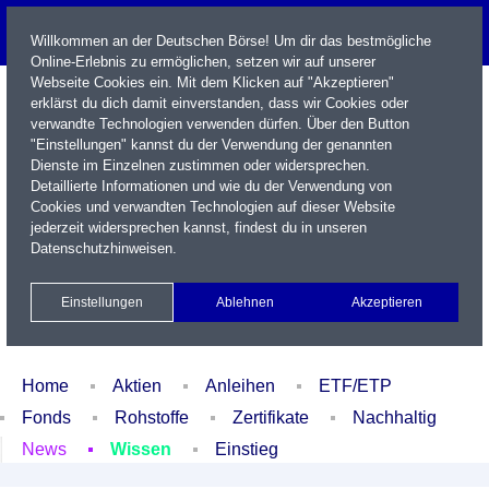
Willkommen an der Deutschen Börse! Um dir das bestmögliche
Online-Erlebnis zu ermöglichen, setzen wir auf unserer
Webseite Cookies ein. Mit dem Klicken auf "Akzeptieren"
erklärst du dich damit einverstanden, dass wir Cookies oder
verwandte Technologien verwenden dürfen. Über den Button
"Einstellungen" kannst du der Verwendung der genannten
Dienste im Einzelnen zustimmen oder widersprechen.
Detaillierte Informationen und wie du der Verwendung von
Cookies und verwandten Technologien auf dieser Website
Name / WKN / ISIN / Kürzel
jederzeit widersprechen kannst, findest du in unseren
Datenschutzhinweisen
.
Newsletter
Kontakt
English
Einstellungen
Ablehnen
Akzeptieren
Xetra Realtime
Watchlist
Portfolio
Login
Home
Aktien
Anleihen
ETF/ETP
Fonds
Rohstoffe
Zertifikate
Nachhaltig
News
Wissen
Einstieg