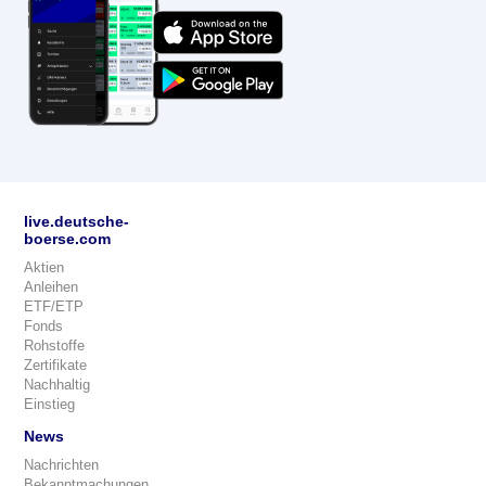
live.deutsche-
boerse.com
Aktien
Anleihen
ETF/ETP
Fonds
Rohstoffe
Zertifikate
Nachhaltig
Einstieg
News
Nachrichten
Bekanntmachungen