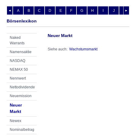
A
B
C
D
E
F
G
H
I
J
K
L
◄
►
Börsenlexikon
Neuer Markt
Naked
Warrants
Siehe auch:
Wachstumsmarkt
Namensaktie
NASDAQ
NEMAX 50
Nennwert
Nettodividende
Neuemission
Neuer
Markt
Newex
Nominalbetrag