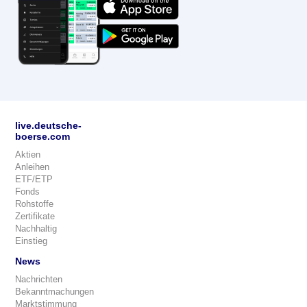
live.deutsche-
boerse.com
Aktien
Anleihen
ETF/ETP
Fonds
Rohstoffe
Zertifikate
Nachhaltig
Einstieg
News
Nachrichten
Bekanntmachungen
Marktstimmung