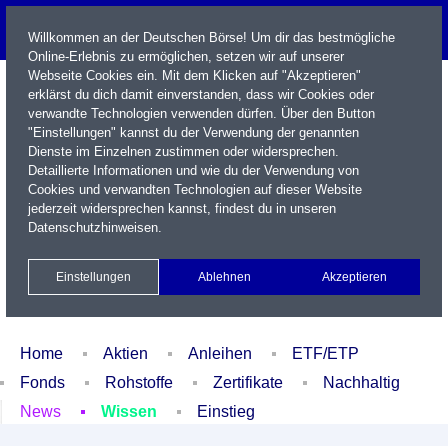
Willkommen an der Deutschen Börse! Um dir das bestmögliche
Online-Erlebnis zu ermöglichen, setzen wir auf unserer
Webseite Cookies ein. Mit dem Klicken auf "Akzeptieren"
erklärst du dich damit einverstanden, dass wir Cookies oder
verwandte Technologien verwenden dürfen. Über den Button
"Einstellungen" kannst du der Verwendung der genannten
Dienste im Einzelnen zustimmen oder widersprechen.
Detaillierte Informationen und wie du der Verwendung von
Cookies und verwandten Technologien auf dieser Website
Name / WKN / ISIN / Kürzel
jederzeit widersprechen kannst, findest du in unseren
Datenschutzhinweisen
.
Newsletter
Kontakt
English
Einstellungen
Ablehnen
Akzeptieren
Xetra Realtime
Watchlist
Portfolio
Login
Home
Aktien
Anleihen
ETF/ETP
Fonds
Rohstoffe
Zertifikate
Nachhaltig
News
Wissen
Einstieg