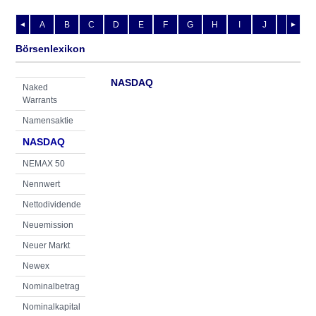
A
B
C
D
E
F
G
H
I
J
K
L
◄
►
Börsenlexikon
NASDAQ
Naked
Warrants
Namensaktie
NASDAQ
NEMAX 50
Nennwert
Nettodividende
Neuemission
Neuer Markt
Newex
Nominalbetrag
Nominalkapital