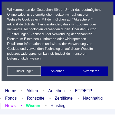
Willkommen an der Deutschen Börse! Um dir das bestmögliche
Online-Erlebnis zu ermöglichen, setzen wir auf unserer
Webseite Cookies ein. Mit dem Klicken auf "Akzeptieren"
erklärst du dich damit einverstanden, dass wir Cookies oder
verwandte Technologien verwenden dürfen. Über den Button
"Einstellungen" kannst du der Verwendung der genannten
Dienste im Einzelnen zustimmen oder widersprechen.
Detaillierte Informationen und wie du der Verwendung von
Cookies und verwandten Technologien auf dieser Website
Name / WKN / ISIN / Kürzel
jederzeit widersprechen kannst, findest du in unseren
Datenschutzhinweisen
.
Newsletter
Kontakt
English
Einstellungen
Ablehnen
Akzeptieren
Xetra Realtime
Watchlist
Portfolio
Login
Home
Aktien
Anleihen
ETF/ETP
Fonds
Rohstoffe
Zertifikate
Nachhaltig
News
Wissen
Einstieg