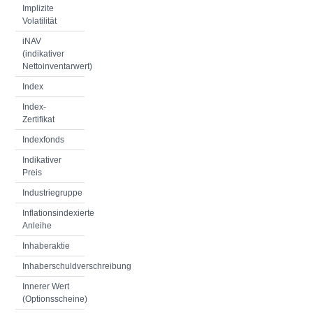
Implizite
Volatilität
iNAV
(indikativer
Nettoinventarwert)
Index
Index-
Zertifikat
Indexfonds
Indikativer
Preis
Industriegruppe
Inflationsindexierte
Anleihe
Inhaberaktie
Inhaberschuldverschreibung
Innerer Wert
(Optionsscheine)