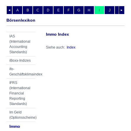
A
B
C
D
E
F
G
H
I
J
K
L
◄
►
Börsenlexikon
Immo Index
IAS
(International
Accounting
Siehe auch:
Index
Standards)
iBoxx-Indizes
ifo-
Geschäftsklimaindex
IFRS
(International
Financial
Reporting
Standards)
Im Geld
(Optionsscheine)
Immo