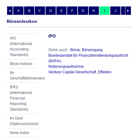
A
B
C
D
E
F
G
H
I
J
K
L
◄
►
Börsenlexikon
IPO
IAS
(International
Accounting
Siehe auch:
Börse
,
Börsengang
,
Standards)
Bundesanstalt für Finanzdienstleistungsaufsicht
(BAFin)
,
iBoxx-Indizes
Notierungsaufnahme
,
Venture Capital-Gesellschaft
,
Effekten
ifo-
Geschäftsklimaindex
IFRS
(International
Financial
Reporting
Standards)
Im Geld
(Optionsscheine)
Immo Index