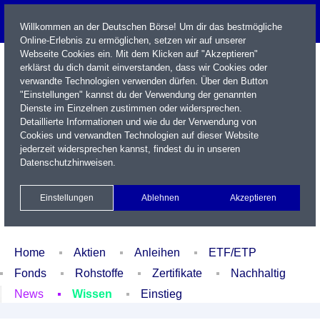
Willkommen an der Deutschen Börse! Um dir das bestmögliche
Online-Erlebnis zu ermöglichen, setzen wir auf unserer
Webseite Cookies ein. Mit dem Klicken auf "Akzeptieren"
erklärst du dich damit einverstanden, dass wir Cookies oder
verwandte Technologien verwenden dürfen. Über den Button
"Einstellungen" kannst du der Verwendung der genannten
Dienste im Einzelnen zustimmen oder widersprechen.
Detaillierte Informationen und wie du der Verwendung von
Cookies und verwandten Technologien auf dieser Website
Name / WKN / ISIN / Kürzel
jederzeit widersprechen kannst, findest du in unseren
Datenschutzhinweisen
.
Newsletter
Kontakt
English
Einstellungen
Ablehnen
Akzeptieren
Xetra Realtime
Watchlist
Portfolio
Login
Home
Aktien
Anleihen
ETF/ETP
Fonds
Rohstoffe
Zertifikate
Nachhaltig
News
Wissen
Einstieg