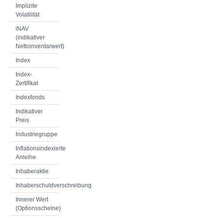
Implizite
Volatilität
iNAV
(indikativer
Nettoinventarwert)
Index
Index-
Zertifikat
Indexfonds
Indikativer
Preis
Industriegruppe
Inflationsindexierte
Anleihe
Inhaberaktie
Inhaberschuldverschreibung
Innerer Wert
(Optionsscheine)