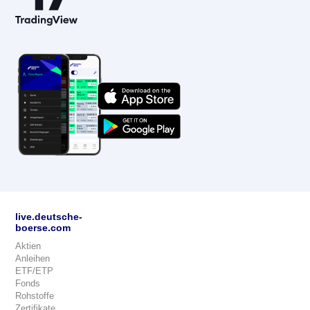
live.deutsche-
boerse.com
Aktien
Anleihen
ETF/ETP
Fonds
Rohstoffe
Zertifikate