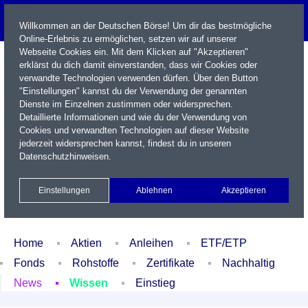
Willkommen an der Deutschen Börse! Um dir das bestmögliche
Online-Erlebnis zu ermöglichen, setzen wir auf unserer
Webseite Cookies ein. Mit dem Klicken auf "Akzeptieren"
erklärst du dich damit einverstanden, dass wir Cookies oder
verwandte Technologien verwenden dürfen. Über den Button
"Einstellungen" kannst du der Verwendung der genannten
Dienste im Einzelnen zustimmen oder widersprechen.
Detaillierte Informationen und wie du der Verwendung von
Cookies und verwandten Technologien auf dieser Website
Name / WKN / ISIN / Kürzel
jederzeit widersprechen kannst, findest du in unseren
Datenschutzhinweisen
.
Newsletter
Kontakt
English
Einstellungen
Ablehnen
Akzeptieren
Xetra Realtime
Watchlist
Portfolio
Login
Home
Aktien
Anleihen
ETF/ETP
Fonds
Rohstoffe
Zertifikate
Nachhaltig
News
Wissen
Einstieg