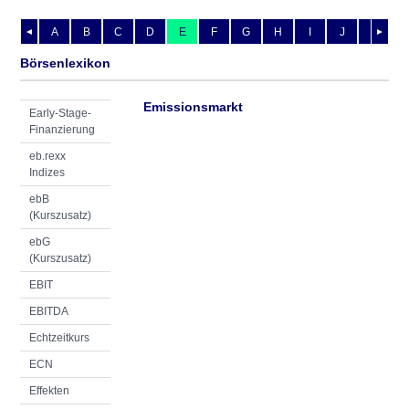
A
B
C
D
E
F
G
H
I
J
K
L
◄
►
Börsenlexikon
Emissionsmarkt
Early-Stage-
Finanzierung
eb.rexx
Indizes
ebB
(Kurszusatz)
ebG
(Kurszusatz)
EBIT
EBITDA
Echtzeitkurs
ECN
Effekten