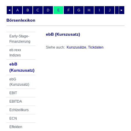
A
B
C
D
E
F
G
H
I
J
K
L
◄
►
Börsenlexikon
ebB (Kurszusatz)
Early-Stage-
Finanzierung
Siehe auch:
Kurszusätze
,
Tickdaten
eb.rexx
Indizes
ebB
(Kurszusatz)
ebG
(Kurszusatz)
EBIT
EBITDA
Echtzeitkurs
ECN
Effekten