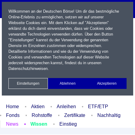
Willkommen an der Deutschen Börse! Um dir das bestmögliche
Online-Erlebnis zu ermöglichen, setzen wir auf unserer
Webseite Cookies ein. Mit dem Klicken auf "Akzeptieren"
erklärst du dich damit einverstanden, dass wir Cookies oder
verwandte Technologien verwenden dürfen. Über den Button
"Einstellungen" kannst du der Verwendung der genannten
Dienste im Einzelnen zustimmen oder widersprechen.
Detaillierte Informationen und wie du der Verwendung von
Cookies und verwandten Technologien auf dieser Website
Name / WKN / ISIN / Kürzel
jederzeit widersprechen kannst, findest du in unseren
Datenschutzhinweisen
.
Newsletter
Kontakt
English
Einstellungen
Ablehnen
Akzeptieren
Xetra Realtime
Watchlist
Portfolio
Login
Home
Aktien
Anleihen
ETF/ETP
Fonds
Rohstoffe
Zertifikate
Nachhaltig
News
Wissen
Einstieg