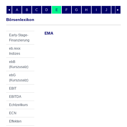
A
B
C
D
E
F
G
H
I
J
K
L
◄
►
Börsenlexikon
EMA
Early-Stage-
Finanzierung
eb.rexx
Indizes
ebB
(Kurszusatz)
ebG
(Kurszusatz)
EBIT
EBITDA
Echtzeitkurs
ECN
Effekten