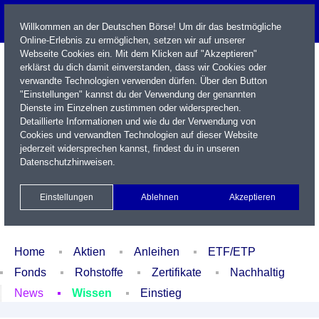
Willkommen an der Deutschen Börse! Um dir das bestmögliche
Online-Erlebnis zu ermöglichen, setzen wir auf unserer
Webseite Cookies ein. Mit dem Klicken auf "Akzeptieren"
erklärst du dich damit einverstanden, dass wir Cookies oder
verwandte Technologien verwenden dürfen. Über den Button
"Einstellungen" kannst du der Verwendung der genannten
Dienste im Einzelnen zustimmen oder widersprechen.
Detaillierte Informationen und wie du der Verwendung von
Cookies und verwandten Technologien auf dieser Website
Name / WKN / ISIN / Kürzel
jederzeit widersprechen kannst, findest du in unseren
Datenschutzhinweisen
.
Newsletter
Kontakt
English
Einstellungen
Ablehnen
Akzeptieren
Xetra Realtime
Watchlist
Portfolio
Login
Home
Aktien
Anleihen
ETF/ETP
Fonds
Rohstoffe
Zertifikate
Nachhaltig
News
Wissen
Einstieg