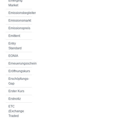
Emerging
Market
Emissionsbegleiter
Emissionsmarkt
Emissionspreis
Emittent
Entry
Standard
EONIA
Erneuerungsschein
Eröffnungskurs
Erschöpfungs-
Gap
Erster Kurs
Erstnotiz
ETC
(Exchange
Traded