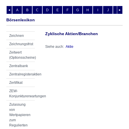
A
B
C
D
E
F
G
H
I
J
K
L
◄
►
Börsenlexikon
Zyklische Aktien/Branchen
Zeichnen
Zeichnungsfrist
Siehe auch:
Aktie
Zeitwert
(Optionsscheine)
Zentralbank
Zentralregisteraktien
Zertifikat
ZEW-
Konjunkturerwartungen
Zulassung
von
Wertpapieren
zum
Regulierten