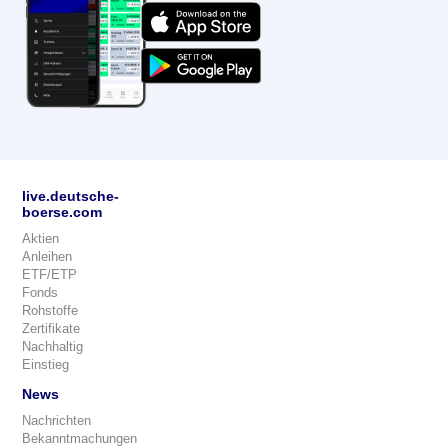
live.deutsche-
boerse.com
Aktien
Anleihen
ETF/ETP
Fonds
Rohstoffe
Zertifikate
Nachhaltig
Einstieg
News
Nachrichten
Bekanntmachungen