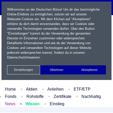
Willkommen an der Deutschen Börse! Um dir das bestmögliche
Online-Erlebnis zu ermöglichen, setzen wir auf unserer
Webseite Cookies ein. Mit dem Klicken auf "Akzeptieren"
erklärst du dich damit einverstanden, dass wir Cookies oder
verwandte Technologien verwenden dürfen. Über den Button
"Einstellungen" kannst du der Verwendung der genannten
Dienste im Einzelnen zustimmen oder widersprechen.
Detaillierte Informationen und wie du der Verwendung von
Cookies und verwandten Technologien auf dieser Website
Name / WKN / ISIN / Kürzel
jederzeit widersprechen kannst, findest du in unseren
Datenschutzhinweisen
.
Newsletter
Kontakt
English
Einstellungen
Ablehnen
Akzeptieren
Xetra Realtime
Watchlist
Portfolio
Login
Home
Aktien
Anleihen
ETF/ETP
Fonds
Rohstoffe
Zertifikate
Nachhaltig
News
Wissen
Einstieg