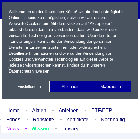
Willkommen an der Deutschen Börse! Um dir das bestmögliche
Online-Erlebnis zu ermöglichen, setzen wir auf unserer
Webseite Cookies ein. Mit dem Klicken auf "Akzeptieren"
erklärst du dich damit einverstanden, dass wir Cookies oder
verwandte Technologien verwenden dürfen. Über den Button
"Einstellungen" kannst du der Verwendung der genannten
Dienste im Einzelnen zustimmen oder widersprechen.
Detaillierte Informationen und wie du der Verwendung von
Cookies und verwandten Technologien auf dieser Website
Name / WKN / ISIN / Kürzel
jederzeit widersprechen kannst, findest du in unseren
Datenschutzhinweisen
.
Newsletter
Kontakt
English
Einstellungen
Ablehnen
Akzeptieren
Xetra Realtime
Watchlist
Portfolio
Login
Home
Aktien
Anleihen
ETF/ETP
Fonds
Rohstoffe
Zertifikate
Nachhaltig
News
Wissen
Einstieg