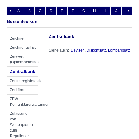
A
B
C
D
E
F
G
H
I
J
K
L
◄
►
Börsenlexikon
Zentralbank
Zeichnen
Zeichnungsfrist
Siehe auch:
Devisen
,
Diskontsatz
,
Lombardsatz
Zeitwert
(Optionsscheine)
Zentralbank
Zentralregisteraktien
Zertifikat
ZEW-
Konjunkturerwartungen
Zulassung
von
Wertpapieren
zum
Regulierten