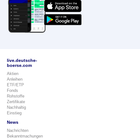
live.deutsche-
boerse.com
Aktien
Anleihen
ETF/ETP
Fonds
Rohstoffe
Zertifikate
Nachhaltig
Einstieg
News
Nachrichten
Bekanntmachungen