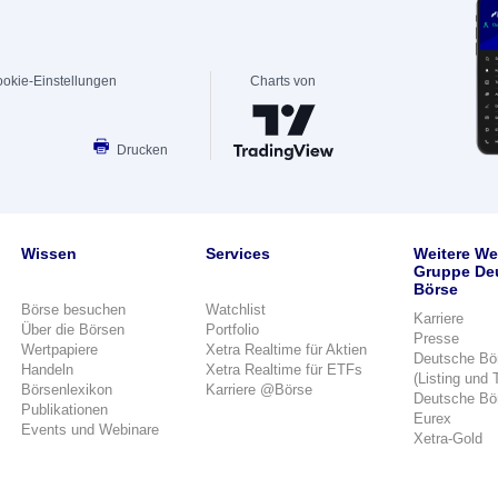
okie-Einstellungen
Charts von
Drucken
Wissen
Services
Weitere We
Gruppe De
Börse
Börse besuchen
Watchlist
Karriere
Über die Börsen
Portfolio
Presse
Wertpapiere
Xetra Realtime für Aktien
Deutsche Bö
Handeln
Xetra Realtime für ETFs
(Listing und 
Börsenlexikon
Karriere @Börse
Deutsche Bö
Publikationen
Eurex
Events und Webinare
Xetra-Gold