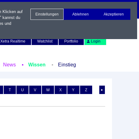
m Klicken auf
Einstellungen
Ablehnen
Akzeptieren
" kannst du
es und
Newsletter
Kontakt
English
Xetra Realtime
Watchlist
Portfolio
Login
News
Wissen
Einstieg
T
U
V
W
X
Y
Z
►