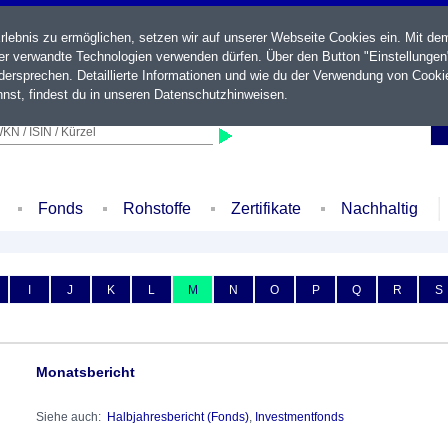
ebnis zu ermöglichen, setzen wir auf unserer Webseite Cookies ein. Mit de
der verwandte Technologien verwenden dürfen. Über den Button "Einstellungen
ersprechen. Detaillierte Informationen und wie du der Verwendung von Cooki
nst, findest du in unseren
Datenschutzhinweisen
.
KN / ISIN / Kürzel
Fonds
Rohstoffe
Zertifikate
Nachhaltig
I
J
K
L
M
N
O
P
Q
R
S
Monatsbericht
Siehe auch:
Halbjahresbericht (Fonds)
,
Investmentfonds