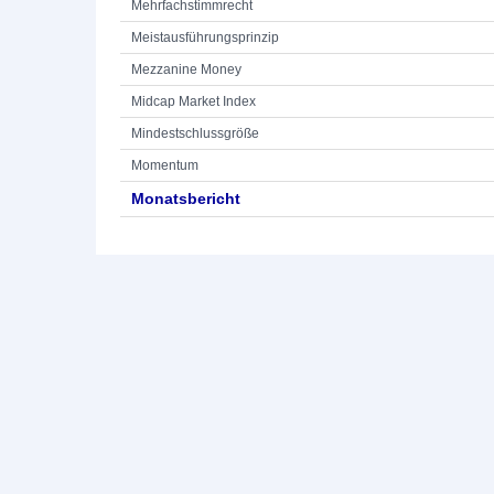
Mehrfachstimmrecht
Meistausführungsprinzip
Mezzanine Money
Midcap Market Index
Mindestschlussgröße
Momentum
Monatsbericht