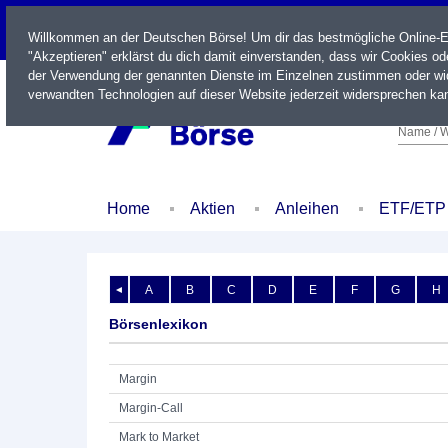
LIVE
Willkommen an der Deutschen Börse! Um dir das bestmögliche Online-Erl
"Akzeptieren" erklärst du dich damit einverstanden, dass wir Cookies o
der Verwendung der genannten Dienste im Einzelnen zustimmen oder wid
verwandten Technologien auf dieser Website jederzeit widersprechen kan
Name / W
Home
Aktien
Anleihen
ETF/ETP
A
B
C
D
E
F
G
H
◄
Börsenlexikon
Margin
Margin-Call
Mark to Market