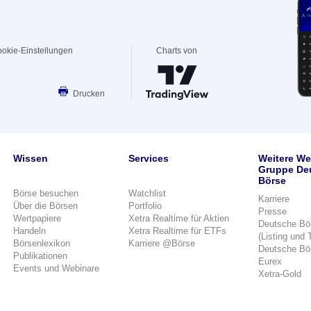
okie-Einstellungen
Charts von
Drucken
Wissen
Services
Weitere We
Gruppe De
Börse
Börse besuchen
Watchlist
Karriere
Über die Börsen
Portfolio
Presse
Wertpapiere
Xetra Realtime für Aktien
Deutsche Bö
Handeln
Xetra Realtime für ETFs
(Listing und 
Börsenlexikon
Karriere @Börse
Deutsche Bö
Publikationen
Eurex
Events und Webinare
Xetra-Gold