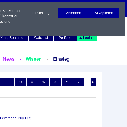
m Klicken auf
Einstellungen
Ablehnen
Akzeptieren
" kannst du
es und
Newsletter
Kontakt
English
Xetra Realtime
Watchlist
Portfolio
Login
News
Wissen
Einstieg
T
U
V
W
X
Y
Z
►
(Leveraged-Buy-Out)