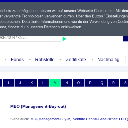
ebnis zu ermöglichen, setzen wir auf unserer Webseite Cookies ein. Mit de
der verwandte Technologien verwenden dürfen. Über den Button "Einstellungen
ersprechen. Detaillierte Informationen und wie du der Verwendung von Cooki
nst, findest du in unseren
Datenschutzhinweisen
.
KN / ISIN / Kürzel
Fonds
Rohstoffe
Zertifikate
Nachhaltig
I
J
K
L
M
N
O
P
Q
R
S
MBO (Management-Buy-out)
Siehe auch:
MBI (Management-Buy-in)
,
Venture Capital-Gesellschaft
,
LBO 