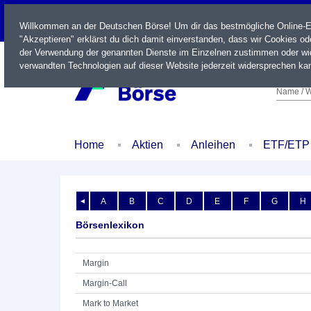
LIVE
Willkommen an der Deutschen Börse! Um dir das bestmögliche Online-Erl
"Akzeptieren" erklärst du dich damit einverstanden, dass wir Cookies o
der Verwendung der genannten Dienste im Einzelnen zustimmen oder wid
verwandten Technologien auf dieser Website jederzeit widersprechen kan
Name / W
Home
Aktien
Anleihen
ETF/ETP
A
B
C
D
E
F
G
H
◄
Börsenlexikon
Margin
Margin-Call
Mark to Market