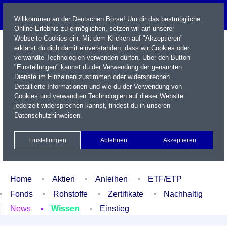
Willkommen an der Deutschen Börse! Um dir das bestmögliche
Online-Erlebnis zu ermöglichen, setzen wir auf unserer
Webseite Cookies ein. Mit dem Klicken auf "Akzeptieren"
erklärst du dich damit einverstanden, dass wir Cookies oder
verwandte Technologien verwenden dürfen. Über den Button
"Einstellungen" kannst du der Verwendung der genannten
Dienste im Einzelnen zustimmen oder widersprechen.
Detaillierte Informationen und wie du der Verwendung von
Cookies und verwandten Technologien auf dieser Website
Name / WKN / ISIN / Kürzel
jederzeit widersprechen kannst, findest du in unseren
Datenschutzhinweisen
.
Newsletter
Kontakt
English
Einstellungen
Ablehnen
Akzeptieren
Xetra Realtime
Watchlist
Portfolio
Login
Home
Aktien
Anleihen
ETF/ETP
Fonds
Rohstoffe
Zertifikate
Nachhaltig
News
Wissen
Einstieg