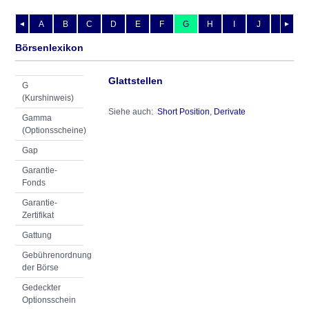
A
B
C
D
E
F
G
H
I
J
K
L
◄
►
Börsenlexikon
Glattstellen
G
(Kurshinweis)
Siehe auch:
Short Position
,
Derivate
Gamma
(Optionsscheine)
Gap
Garantie-
Fonds
Garantie-
Zertifikat
Gattung
Gebührenordnung
der Börse
Gedeckter
Optionsschein