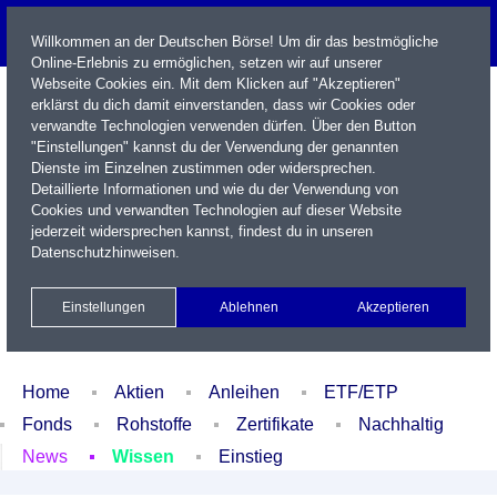
Willkommen an der Deutschen Börse! Um dir das bestmögliche
Online-Erlebnis zu ermöglichen, setzen wir auf unserer
Webseite Cookies ein. Mit dem Klicken auf "Akzeptieren"
erklärst du dich damit einverstanden, dass wir Cookies oder
verwandte Technologien verwenden dürfen. Über den Button
"Einstellungen" kannst du der Verwendung der genannten
Dienste im Einzelnen zustimmen oder widersprechen.
Detaillierte Informationen und wie du der Verwendung von
Cookies und verwandten Technologien auf dieser Website
Name / WKN / ISIN / Kürzel
jederzeit widersprechen kannst, findest du in unseren
Datenschutzhinweisen
.
Newsletter
Kontakt
English
Einstellungen
Ablehnen
Akzeptieren
Xetra Realtime
Watchlist
Portfolio
Login
Home
Aktien
Anleihen
ETF/ETP
Fonds
Rohstoffe
Zertifikate
Nachhaltig
News
Wissen
Einstieg