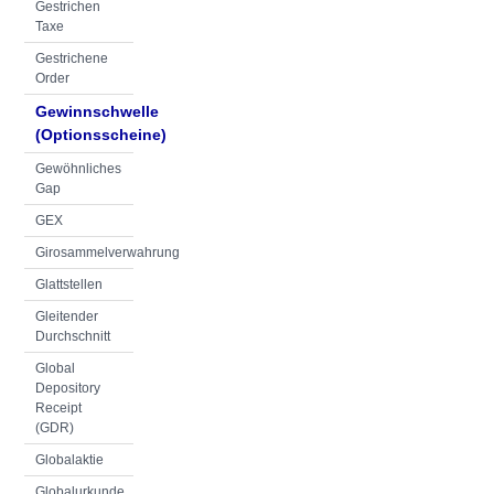
Gestrichen
Taxe
Gestrichene
Order
Gewinnschwelle
(Optionsscheine)
Gewöhnliches
Gap
GEX
Girosammelverwahrung
Glattstellen
Gleitender
Durchschnitt
Global
Depository
Receipt
(GDR)
Globalaktie
Globalurkunde