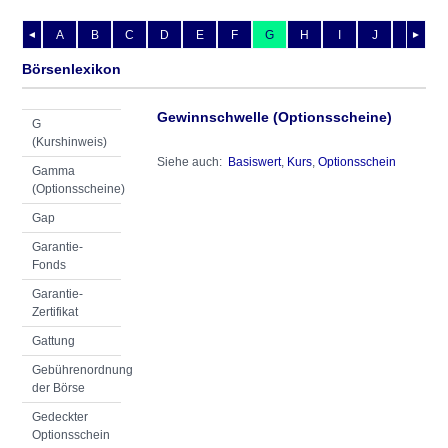
A
B
C
D
E
F
G
H
I
J
K
L
◄
►
Börsenlexikon
Gewinnschwelle (Optionsscheine)
G
(Kurshinweis)
Siehe auch:
Basiswert
,
Kurs
,
Optionsschein
Gamma
(Optionsscheine)
Gap
Garantie-
Fonds
Garantie-
Zertifikat
Gattung
Gebührenordnung
der Börse
Gedeckter
Optionsschein