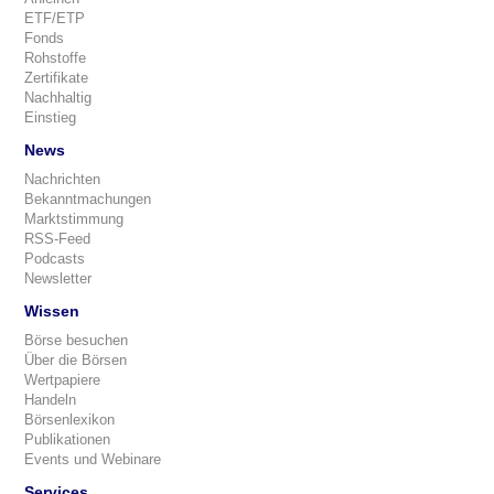
ETF/ETP
Fonds
Rohstoffe
Zertifikate
Nachhaltig
Einstieg
News
Nachrichten
Bekanntmachungen
Marktstimmung
RSS-Feed
Podcasts
Newsletter
Wissen
Börse besuchen
Über die Börsen
Wertpapiere
Handeln
Börsenlexikon
Publikationen
Events und Webinare
Services