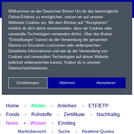
Willkommen an der Deutschen Börse! Um dir das bestmögliche
Online-Erlebnis zu ermöglichen, setzen wir auf unserer
Webseite Cookies ein. Mit dem Klicken auf "Akzeptieren"
erklärst du dich damit einverstanden, dass wir Cookies oder
verwandte Technologien verwenden dürfen. Über den Button
"Einstellungen" kannst du der Verwendung der genannten
Dienste im Einzelnen zustimmen oder widersprechen.
Detaillierte Informationen und wie du der Verwendung von
Cookies und verwandten Technologien auf dieser Website
Name / WKN / ISIN / Kürzel
jederzeit widersprechen kannst, findest du in unseren
Datenschutzhinweisen
.
Newsletter
Kontakt
English
Einstellungen
Ablehnen
Akzeptieren
Xetra Realtime
Watchlist
Portfolio
Login
Home
Aktien
Anleihen
ETF/ETP
Fonds
Rohstoffe
Zertifikate
Nachhaltig
News
Wissen
Einstieg
Marktübersicht
Suche
Realtime-Quotes