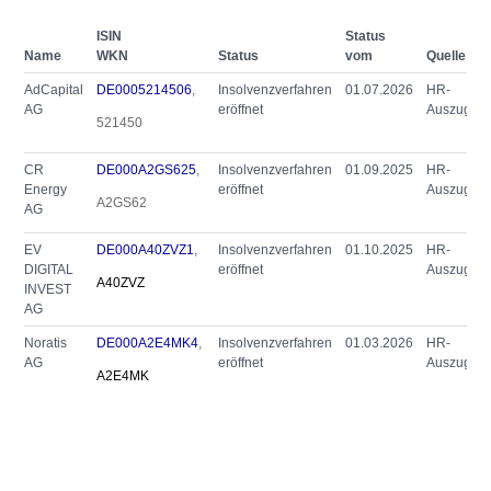
ISIN
Status
Name
WKN
Status
vom
Quelle
Q
AdCapital
DE0005214506
,
Insolvenzverfahren
01.07.2026
HR-
R
AG
eröffnet
Auszug
521450
(
CR
DE000A2GS625
,
Insolvenzverfahren
01.09.2025
HR-
R
Energy
eröffnet
Auszug
A2GS62
AG
(
EV
DE000A40ZVZ1
,
Insolvenzverfahren
01.10.2025
HR-
R
DIGITAL
eröffnet
Auszug
A40ZVZ
INVEST
(
AG
Noratis
DE000A2E4MK4
,
Insolvenzverfahren
01.03.2026
HR-
R
AG
eröffnet
Auszug
A2E4MK
(