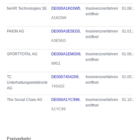
NeXR Technologies SE
DE000A1K03W5
,
Insolvenzverfahren
01.08.202
eröffnet
A1K03W
PAION AG
DE000A3E5EG5
,
Insolvenzverfahren
01.01.202
eröffnet
A3E5EG
SPORTTOTAL AG
DE000A1EMG56
,
Insolvenzverfahren
01.06.202
eröffnet
WIG1
TC
DE0007454209
,
Insolvenzverfahren
01.05.202
Unterhaltungselektronik
eröffnet
745420
AG
The Social Chain AG
DE000A1YC996
,
Insolvenzverfahren
01.10.202
eröffnet
A1YC99
Freiverkehr