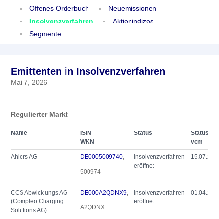
Offenes Orderbuch
Neuemissionen
Insolvenzverfahren
Aktienindizes
Segmente
Emittenten in Insolvenzverfahren
Mai 7, 2026
Regulierter Markt
Name
ISIN
Status
Status
WKN
vom
Ahlers AG
DE0005009740
,
Insolvenzverfahren
15.07.202
eröffnet
500974
CCS Abwicklungs AG
DE000A2QDNX9
,
Insolvenzverfahren
01.04.202
(Compleo Charging
eröffnet
A2QDNX
Solutions AG)