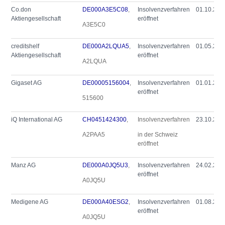
Co.don
DE000A3E5C08
,
Insolvenzverfahren
01.10.202
Aktiengesellschaft
eröffnet
A3E5C0
creditshelf
DE000A2LQUA5
,
Insolvenzverfahren
01.05.202
Aktiengesellschaft
eröffnet
A2LQUA
Gigaset AG
DE00005156004
,
Insolvenzverfahren
01.01.202
eröffnet
515600
iQ International AG
CH0451424300
,
Insolvenzverfahren
23.10.202
A2PAA5
in der Schweiz
eröffnet
Manz AG
DE000A0JQ5U3
,
Insolvenzverfahren
24.02.202
eröffnet
A0JQ5U
Medigene AG
DE000A40ESG2
,
Insolvenzverfahren
01.08.202
eröffnet
A0JQ5U