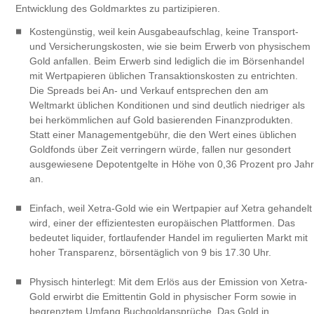
Entwicklung des Goldmarktes zu partizipieren.
Kostengünstig, weil kein Ausgabeaufschlag, keine Transport-
und Versicherungskosten, wie sie beim Erwerb von physischem
Gold anfallen. Beim Erwerb sind lediglich die im Börsenhandel
mit Wertpapieren üblichen Transaktionskosten zu entrichten.
Die Spreads bei An- und Verkauf entsprechen den am
Weltmarkt üblichen Konditionen und sind deutlich niedriger als
bei herkömmlichen auf Gold basierenden Finanzprodukten.
Statt einer Managementgebühr, die den Wert eines üblichen
Goldfonds über Zeit verringern würde, fallen nur gesondert
ausgewiesene Depotentgelte in Höhe von 0,36 Prozent pro Jahr
an.
Einfach, weil Xetra-Gold wie ein Wertpapier auf Xetra gehandelt
wird, einer der effizientesten europäischen Plattformen. Das
bedeutet liquider, fortlaufender Handel im regulierten Markt mit
hoher Transparenz, börsentäglich von 9 bis 17.30 Uhr.
Physisch hinterlegt: Mit dem Erlös aus der Emission von Xetra-
Gold erwirbt die Emittentin Gold in physischer Form sowie in
begrenztem Umfang Buchgoldansprüche. Das Gold in