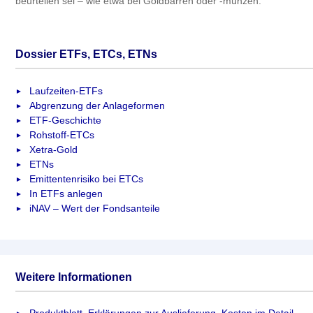
beurteilen sei – wie etwa bei Goldbarren oder -münzen.
Dossier ETFs, ETCs, ETNs
Laufzeiten-ETFs
Abgrenzung der Anlageformen
ETF-Geschichte
Rohstoff-ETCs
Xetra-Gold
ETNs
Emittentenrisiko bei ETCs
In ETFs anlegen
iNAV – Wert der Fondsanteile
Weitere Informationen