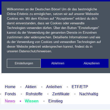
Willkommen an der Deutschen Börse! Um dir das bestmögliche
Online-Erlebnis zu ermöglichen, setzen wir auf unserer Webseite
Cookies ein. Mit dem Klicken auf "Akzeptieren" erklärst du dich
damit einverstanden, dass wir Cookies oder verwandte
Technologien verwenden dürfen. Über den Button "Einstellungen"
kannst du der Verwendung der genannten Dienste im Einzelnen
zustimmen oder widersprechen. Detaillierte Informationen und wie
du der Verwendung von Cookies und verwandten Technologien auf
dieser Website jederzeit widersprechen kannst, findest du in
Name / WKN / ISIN / Kürzel
unseren
Datenschutzhinweisen
.
Newsletter
Kontakt
English
Einstellungen
Ablehnen
Akzeptieren
Xetra Realtime
Watchlist
Portfolio
Login
Home
Aktien
Anleihen
ETF/ETP
Fonds
Rohstoffe
Zertifikate
Nachhaltig
News
Wissen
Einstieg