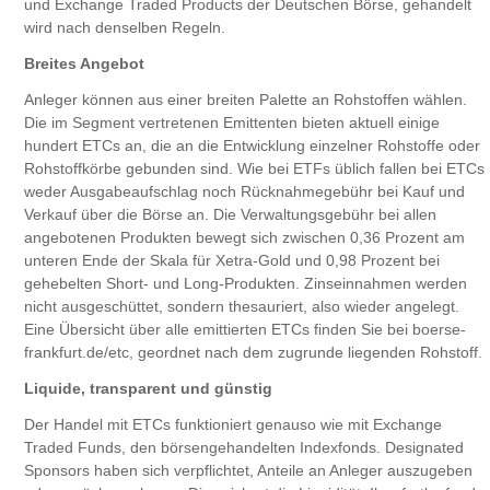
und Exchange Traded Products der Deutschen Börse, gehandelt
wird nach denselben Regeln.
Breites Angebot
Anleger können aus einer breiten Palette an Rohstoffen wählen.
Die im Segment vertretenen Emittenten bieten aktuell einige
hundert ETCs an, die an die Entwicklung einzelner Rohstoffe oder
Rohstoffkörbe gebunden sind. Wie bei ETFs üblich fallen bei ETCs
weder Ausgabeaufschlag noch Rücknahmegebühr bei Kauf und
Verkauf über die Börse an. Die Verwaltungsgebühr bei allen
angebotenen Produkten bewegt sich zwischen 0,36 Prozent am
unteren Ende der Skala für Xetra-Gold und 0,98 Prozent bei
gehebelten Short- und Long-Produkten. Zinseinnahmen werden
nicht ausgeschüttet, sondern thesauriert, also wieder angelegt.
Eine Übersicht über alle emittierten ETCs finden Sie bei boerse-
frankfurt.de/etc, geordnet nach dem zugrunde liegenden Rohstoff.
Liquide, transparent und günstig
Der Handel mit ETCs funktioniert genauso wie mit Exchange
Traded Funds, den börsengehandelten Indexfonds. Designated
Sponsors haben sich verpflichtet, Anteile an Anleger auszugeben