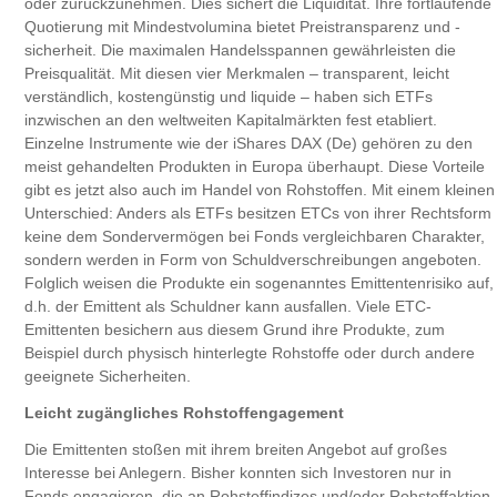
oder zurückzunehmen. Dies sichert die Liquidität. Ihre fortlaufende
Quotierung mit Mindestvolumina bietet Preistransparenz und -
sicherheit. Die maximalen Handelsspannen gewährleisten die
Preisqualität. Mit diesen vier Merkmalen – transparent, leicht
verständlich, kostengünstig und liquide – haben sich ETFs
inzwischen an den weltweiten Kapitalmärkten fest etabliert.
Einzelne Instrumente wie der iShares DAX (De) gehören zu den
meist gehandelten Produkten in Europa überhaupt. Diese Vorteile
gibt es jetzt also auch im Handel von Rohstoffen. Mit einem kleinen
Unterschied: Anders als ETFs besitzen ETCs von ihrer Rechtsform
keine dem Sondervermögen bei Fonds vergleichbaren Charakter,
sondern werden in Form von Schuldverschreibungen angeboten.
Folglich weisen die Produkte ein sogenanntes Emittentenrisiko auf,
d.h. der Emittent als Schuldner kann ausfallen. Viele ETC-
Emittenten besichern aus diesem Grund ihre Produkte, zum
Beispiel durch physisch hinterlegte Rohstoffe oder durch andere
geeignete Sicherheiten.
Leicht zugängliches Rohstoffengagement
Die Emittenten stoßen mit ihrem breiten Angebot auf großes
Interesse bei Anlegern. Bisher konnten sich Investoren nur in
Fonds engagieren, die an Rohstoffindizes und/oder Rohstoffaktien