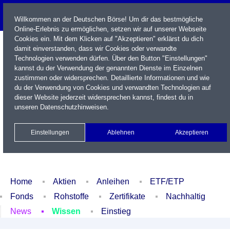
Willkommen an der Deutschen Börse! Um dir das bestmögliche
Online-Erlebnis zu ermöglichen, setzen wir auf unserer Webseite
Cookies ein. Mit dem Klicken auf "Akzeptieren" erklärst du dich
damit einverstanden, dass wir Cookies oder verwandte
Technologien verwenden dürfen. Über den Button "Einstellungen"
kannst du der Verwendung der genannten Dienste im Einzelnen
zustimmen oder widersprechen. Detaillierte Informationen und wie
du der Verwendung von Cookies und verwandten Technologien auf
dieser Website jederzeit widersprechen kannst, findest du in
Name / WKN / ISIN / Kürzel
unseren
Datenschutzhinweisen
.
Newsletter
Kontakt
English
Einstellungen
Ablehnen
Akzeptieren
Xetra Realtime
Watchlist
Portfolio
Login
Home
Aktien
Anleihen
ETF/ETP
Fonds
Rohstoffe
Zertifikate
Nachhaltig
News
Wissen
Einstieg