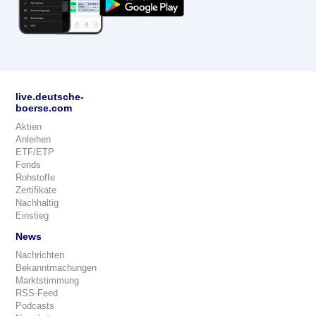
live.deutsche-
boerse.com
Aktien
Anleihen
ETF/ETP
Fonds
Rohstoffe
Zertifikate
Nachhaltig
Einstieg
News
Nachrichten
Bekanntmachungen
Marktstimmung
RSS-Feed
Podcasts