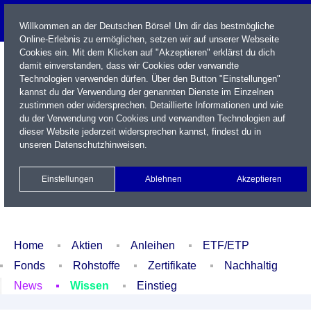
Willkommen an der Deutschen Börse! Um dir das bestmögliche
Online-Erlebnis zu ermöglichen, setzen wir auf unserer Webseite
Cookies ein. Mit dem Klicken auf "Akzeptieren" erklärst du dich
damit einverstanden, dass wir Cookies oder verwandte
Technologien verwenden dürfen. Über den Button "Einstellungen"
kannst du der Verwendung der genannten Dienste im Einzelnen
zustimmen oder widersprechen. Detaillierte Informationen und wie
du der Verwendung von Cookies und verwandten Technologien auf
dieser Website jederzeit widersprechen kannst, findest du in
Name / WKN / ISIN / Kürzel
unseren
Datenschutzhinweisen
.
Newsletter
Kontakt
English
Einstellungen
Ablehnen
Akzeptieren
Xetra Realtime
Watchlist
Portfolio
Login
Home
Aktien
Anleihen
ETF/ETP
Fonds
Rohstoffe
Zertifikate
Nachhaltig
News
Wissen
Einstieg