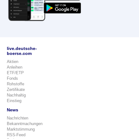
live.deutsche-
boerse.com
Aktien
Anleihen
ETF/ETP
Fonds
Rohstoffe
Zertifikate
Nachhaltig
Einstieg
News
Nachrichten
Bekanntmachungen
Marktstimmung
RSS-Feed