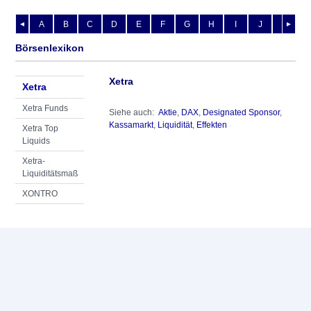
A
B
C
D
E
F
G
H
I
J
K
L
◄
►
Börsenlexikon
Xetra
Xetra
Xetra Funds
Siehe auch:
Aktie
,
DAX
,
Designated Sponsor
,
Kassamarkt
,
Liquidität
,
Effekten
Xetra Top
Liquids
Xetra-
Liquiditätsmaß
XONTRO