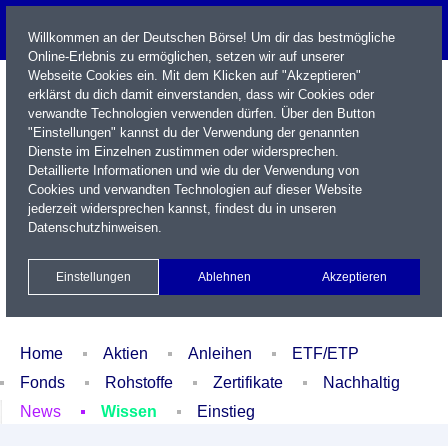
Willkommen an der Deutschen Börse! Um dir das bestmögliche
Online-Erlebnis zu ermöglichen, setzen wir auf unserer
Webseite Cookies ein. Mit dem Klicken auf "Akzeptieren"
erklärst du dich damit einverstanden, dass wir Cookies oder
verwandte Technologien verwenden dürfen. Über den Button
"Einstellungen" kannst du der Verwendung der genannten
Dienste im Einzelnen zustimmen oder widersprechen.
Detaillierte Informationen und wie du der Verwendung von
Cookies und verwandten Technologien auf dieser Website
Name / WKN / ISIN / Kürzel
jederzeit widersprechen kannst, findest du in unseren
Datenschutzhinweisen
.
Newsletter
Kontakt
English
Einstellungen
Ablehnen
Akzeptieren
Xetra Realtime
Watchlist
Portfolio
Login
Home
Aktien
Anleihen
ETF/ETP
Fonds
Rohstoffe
Zertifikate
Nachhaltig
News
Wissen
Einstieg