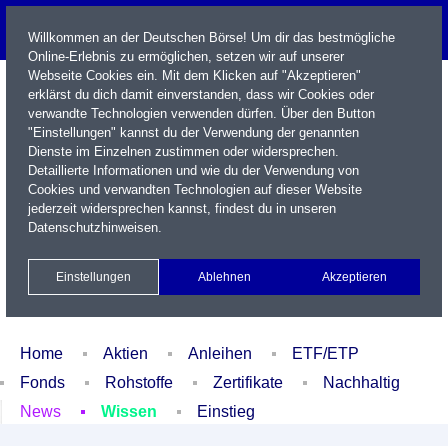
Willkommen an der Deutschen Börse! Um dir das bestmögliche
Online-Erlebnis zu ermöglichen, setzen wir auf unserer
Webseite Cookies ein. Mit dem Klicken auf "Akzeptieren"
erklärst du dich damit einverstanden, dass wir Cookies oder
verwandte Technologien verwenden dürfen. Über den Button
"Einstellungen" kannst du der Verwendung der genannten
Dienste im Einzelnen zustimmen oder widersprechen.
Detaillierte Informationen und wie du der Verwendung von
Cookies und verwandten Technologien auf dieser Website
Name / WKN / ISIN / Kürzel
jederzeit widersprechen kannst, findest du in unseren
Datenschutzhinweisen
.
Newsletter
Kontakt
English
Einstellungen
Ablehnen
Akzeptieren
Xetra Realtime
Watchlist
Portfolio
Login
Home
Aktien
Anleihen
ETF/ETP
Fonds
Rohstoffe
Zertifikate
Nachhaltig
News
Wissen
Einstieg