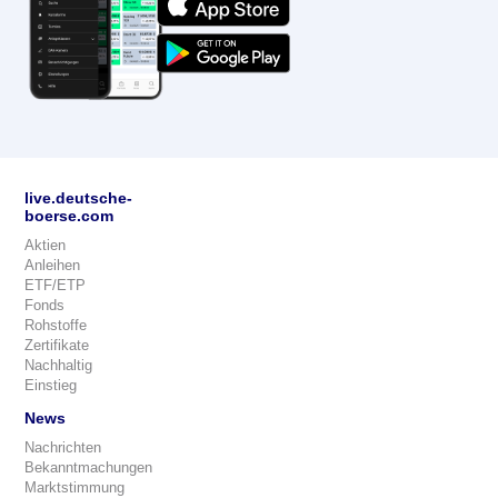
live.deutsche-
boerse.com
Aktien
Anleihen
ETF/ETP
Fonds
Rohstoffe
Zertifikate
Nachhaltig
Einstieg
News
Nachrichten
Bekanntmachungen
Marktstimmung