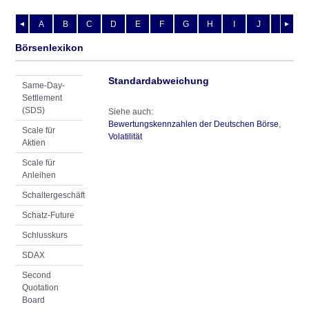
A
B
C
D
E
F
G
H
I
J
K
L
◄
►
Börsenlexikon
Standardabweichung
Same-Day-
Settlement
(SDS)
Siehe auch:
Bewertungskennzahlen der Deutschen Börse
,
Scale für
Volatilität
Aktien
Scale für
Anleihen
Schaltergeschäft
Schatz-Future
Schlusskurs
SDAX
Second
Quotation
Board