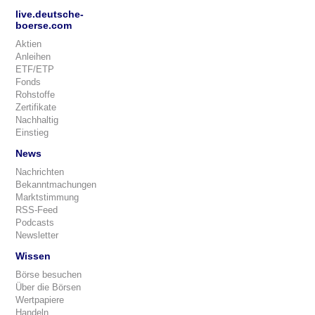
live.deutsche-
boerse.com
Aktien
Anleihen
ETF/ETP
Fonds
Rohstoffe
Zertifikate
Nachhaltig
Einstieg
News
Nachrichten
Bekanntmachungen
Marktstimmung
RSS-Feed
Podcasts
Newsletter
Wissen
Börse besuchen
Über die Börsen
Wertpapiere
Handeln