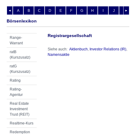
A
B
C
D
E
F
G
H
I
J
K
L
◄
►
Börsenlexikon
Registrargesellschaft
Range-
Warrant
Siehe auch:
Aktienbuch
,
Investor Relations (IR)
,
ratB
Namensaktie
(Kurszusatz)
ratG
(Kurszusatz)
Rating
Rating-
Agentur
Real Estate
Investment
Trust (REIT)
Realtime-Kurs
Redemption