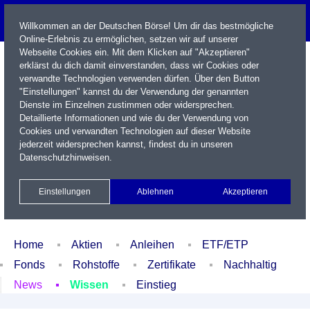
Willkommen an der Deutschen Börse! Um dir das bestmögliche
Online-Erlebnis zu ermöglichen, setzen wir auf unserer
Webseite Cookies ein. Mit dem Klicken auf "Akzeptieren"
erklärst du dich damit einverstanden, dass wir Cookies oder
verwandte Technologien verwenden dürfen. Über den Button
"Einstellungen" kannst du der Verwendung der genannten
Dienste im Einzelnen zustimmen oder widersprechen.
Detaillierte Informationen und wie du der Verwendung von
Cookies und verwandten Technologien auf dieser Website
Name / WKN / ISIN / Kürzel
jederzeit widersprechen kannst, findest du in unseren
Datenschutzhinweisen
.
Newsletter
Kontakt
English
Einstellungen
Ablehnen
Akzeptieren
Xetra Realtime
Watchlist
Portfolio
Login
Home
Aktien
Anleihen
ETF/ETP
Fonds
Rohstoffe
Zertifikate
Nachhaltig
News
Wissen
Einstieg