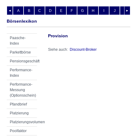
A
B
C
D
E
F
G
H
I
J
K
L
◄
►
Börsenlexikon
Provision
Paasche-
Index
Siehe auch:
Discount-Broker
Parkettbörse
Pensionsgeschäft
Performance-
Index
Performance-
Messung
(Optionsschein)
Pfandbrief
Platzierung
Platzierungsvolumen
Poolfaktor