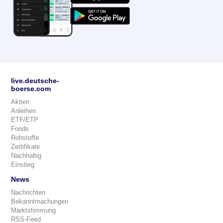
live.deutsche-
boerse.com
Aktien
Anleihen
ETF/ETP
Fonds
Rohstoffe
Zertifikate
Nachhaltig
Einstieg
News
Nachrichten
Bekanntmachungen
Marktstimmung
RSS-Feed