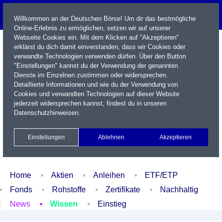
Willkommen an der Deutschen Börse! Um dir das bestmögliche
Online-Erlebnis zu ermöglichen, setzen wir auf unserer
Webseite Cookies ein. Mit dem Klicken auf "Akzeptieren"
erklärst du dich damit einverstanden, dass wir Cookies oder
verwandte Technologien verwenden dürfen. Über den Button
"Einstellungen" kannst du der Verwendung der genannten
Dienste im Einzelnen zustimmen oder widersprechen.
Detaillierte Informationen und wie du der Verwendung von
Cookies und verwandten Technologien auf dieser Website
Name / WKN / ISIN / Kürzel
jederzeit widersprechen kannst, findest du in unseren
Datenschutzhinweisen
.
Newsletter
Kontakt
English
Einstellungen
Ablehnen
Akzeptieren
Xetra Realtime
Watchlist
Portfolio
Login
Home
Aktien
Anleihen
ETF/ETP
Fonds
Rohstoffe
Zertifikate
Nachhaltig
News
Wissen
Einstieg