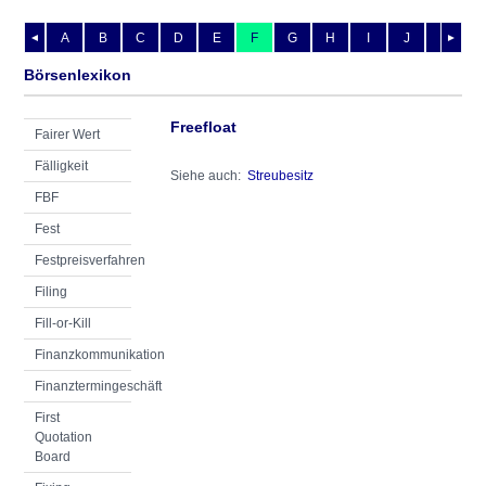
A
B
C
D
E
F
G
H
I
J
K
L
◄
►
Börsenlexikon
Freefloat
Fairer Wert
Fälligkeit
Siehe auch:
Streubesitz
FBF
Fest
Festpreisverfahren
Filing
Fill-or-Kill
Finanzkommunikation
Finanztermingeschäft
First
Quotation
Board