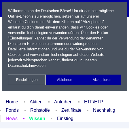
Willkommen an der Deutschen Börse! Um dir das bestmögliche
Online-Erlebnis zu ermöglichen, setzen wir auf unserer
Webseite Cookies ein. Mit dem Klicken auf "Akzeptieren"
erklärst du dich damit einverstanden, dass wir Cookies oder
verwandte Technologien verwenden dürfen. Über den Button
"Einstellungen" kannst du der Verwendung der genannten
Dienste im Einzelnen zustimmen oder widersprechen.
Detaillierte Informationen und wie du der Verwendung von
Cookies und verwandten Technologien auf dieser Website
Name / WKN / ISIN / Kürzel
jederzeit widersprechen kannst, findest du in unseren
Datenschutzhinweisen
.
Newsletter
Kontakt
English
Einstellungen
Ablehnen
Akzeptieren
Xetra Realtime
Watchlist
Portfolio
Login
Home
Aktien
Anleihen
ETF/ETP
Fonds
Rohstoffe
Zertifikate
Nachhaltig
News
Wissen
Einstieg