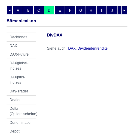
A
B
C
D
E
F
G
H
I
J
K
L
◄
►
Börsenlexikon
DivDAX
Dachfonds
DAX
Siehe auch:
DAX
,
Dividendenrendite
DAX-Future
DAXglobal-
Indizes
DAXplus-
Indizes
Day-Trader
Dealer
Delta
(Optionsscheine)
Denomination
Depot