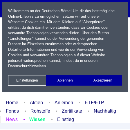
Willkommen an der Deutschen Börse! Um dir das bestmögliche
Online-Erlebnis zu ermöglichen, setzen wir auf unserer
Webseite Cookies ein. Mit dem Klicken auf "Akzeptieren"
erklärst du dich damit einverstanden, dass wir Cookies oder
verwandte Technologien verwenden dürfen. Über den Button
"Einstellungen" kannst du der Verwendung der genannten
Dienste im Einzelnen zustimmen oder widersprechen.
Detaillierte Informationen und wie du der Verwendung von
Cookies und verwandten Technologien auf dieser Website
Name / WKN / ISIN / Kürzel
jederzeit widersprechen kannst, findest du in unseren
Datenschutzhinweisen
.
Newsletter
Kontakt
English
Einstellungen
Ablehnen
Akzeptieren
Xetra Realtime
Watchlist
Portfolio
Login
Home
Aktien
Anleihen
ETF/ETP
Fonds
Rohstoffe
Zertifikate
Nachhaltig
News
Wissen
Einstieg