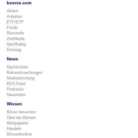
boerse.com
Aktien
Anleihen
ETF/ETP
Fonds
Rohstoffe
Zertifikate
Nachhaltig
Einstieg
News
Nachrichten
Bekanntmachungen
Marktstimmung
RSS-Feed
Podcasts
Newsletter
Wissen
Börse besuchen
Über die Börsen
Wertpapiere
Handeln
Börsenlexikon