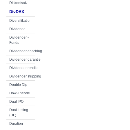
Diskontsatz
DivDAX
Diversifikation
Dividende
Dividenden-
Fonds
Dividendenabschlag
Dividendengarantie
Dividendenrendite
Dividendenstripping
Double Dip
Dow-Theorie
Dual IPO
Dual Listing
(DL)
Duration