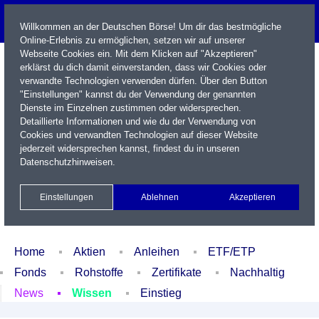
Willkommen an der Deutschen Börse! Um dir das bestmögliche
Online-Erlebnis zu ermöglichen, setzen wir auf unserer
Webseite Cookies ein. Mit dem Klicken auf "Akzeptieren"
erklärst du dich damit einverstanden, dass wir Cookies oder
verwandte Technologien verwenden dürfen. Über den Button
"Einstellungen" kannst du der Verwendung der genannten
Dienste im Einzelnen zustimmen oder widersprechen.
Detaillierte Informationen und wie du der Verwendung von
Cookies und verwandten Technologien auf dieser Website
Name / WKN / ISIN / Kürzel
jederzeit widersprechen kannst, findest du in unseren
Datenschutzhinweisen
.
Newsletter
Kontakt
English
Einstellungen
Ablehnen
Akzeptieren
Xetra Realtime
Watchlist
Portfolio
Login
Home
Aktien
Anleihen
ETF/ETP
Fonds
Rohstoffe
Zertifikate
Nachhaltig
News
Wissen
Einstieg