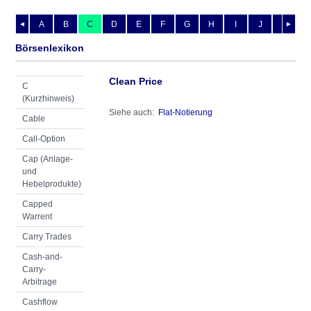
A
B
C
D
E
F
G
H
I
J
K
L
◄
►
Börsenlexikon
Clean Price
C
(Kurzhinweis)
Siehe auch:
Flat-Notierung
Cable
Call-Option
Cap (Anlage-
und
Hebelprodukte)
Capped
Warrent
Carry Trades
Cash-and-
Carry-
Arbitrage
Cashflow